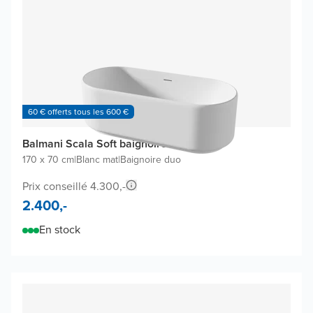
60 € offerts tous les 600 €
Balmani Scala Soft baignoire îlot
170 x 70 cm
|
Blanc mat
|
Baignoire duo
Prix conseillé 4.300,-
2.400,-
En stock