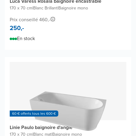
Luca Varess Rosala baignoire encastrable
170 x 70 cm
|
Blanc Brillant
|
Baignoire mono
Prix conseillé 460,-
250,-
En stock
60 € offerts tous les 600 €
Linie Paulo baignoire d'angle
170 x 70 cm
|
Blanc mat
|
Baignoire mono