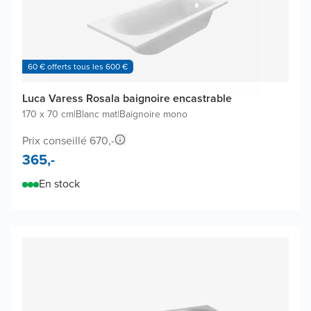
60 € offerts tous les 600 €
Luca Varess Rosala baignoire encastrable
170 x 70 cm
|
Blanc mat
|
Baignoire mono
Prix conseillé 670,-
365,-
En stock