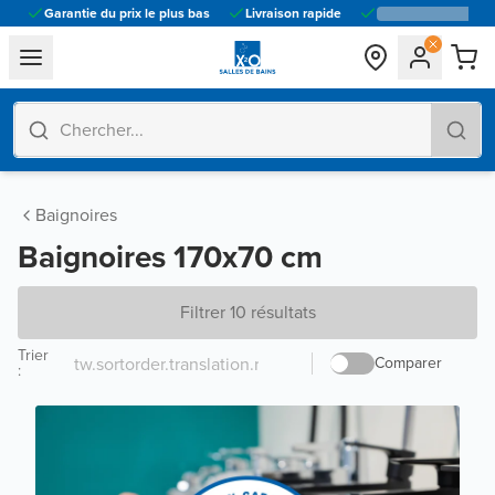
Garantie du prix le plus bas
Livraison rapide
general.navigation.toggle_menu.label
Baignoires
Baignoires 170x70 cm
Filtrer 10 résultats
Trier
Comparer
: