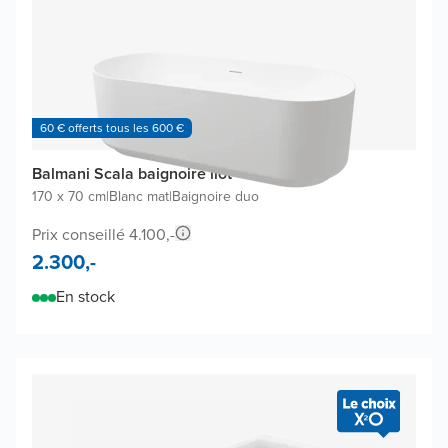
60 € offerts tous les 600 €
Balmani Scala baignoire îlot
170 x 70 cm
|
Blanc mat
|
Baignoire duo
Prix conseillé 4.100,-
2.300,-
En stock