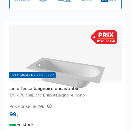
60 € offerts tous les 600 €
Linie Tessa baignoire encastrable
170 x 70 cm
|
Blanc Brillant
|
Baignoire mono
Prix conseillé 198,-
99,-
En stock