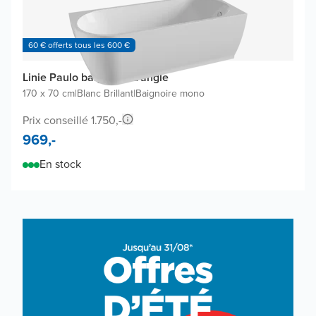
60 € offerts tous les 600 €
Linie Paulo baignoire d'angle
170 x 70 cm
|
Blanc Brillant
|
Baignoire mono
Prix conseillé 1.750,-
969,-
En stock