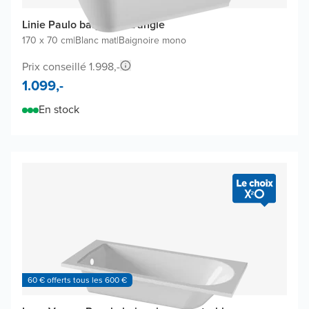
Linie Paulo baignoire d'angle
170 x 70 cm
|
Blanc mat
|
Baignoire mono
Prix conseillé 1.998,-
1.099,-
En stock
60 € offerts tous les 600 €