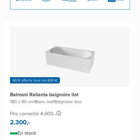
60 € offerts tous les 600 €
Balmani Rallanta baignoire îlot
180 x 80 cm
|
Blanc mat
|
Baignoire duo
Prix conseillé 4.600,-
2.300,-
En stock