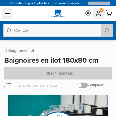
Garantie du prix le plus bas
Livraison rapide
general.navigation.toggle_menu.label
Baignoires îlot
Baignoires en ilot 180x80 cm
Filtrer 1 résultats
Trier
Comparer
: