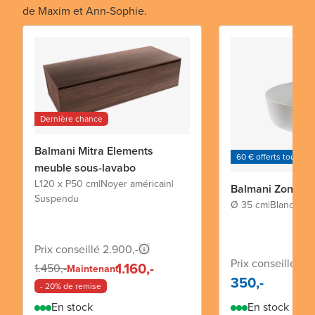
de Maxim et Ann-Sophie.
Dernière chance
Balmani Mitra Elements
60 € offerts tous les
meuble sous-lavabo
L120 x P50 cm
|
Noyer américain
|
Balmani Zone va
Suspendu
Ø 35 cm
|
Blanc mat
|
Prix conseillé 2.900,-
Prix conseillé 64
1.160,-
1.450,-
Maintenant
350,-
- 20% de remise
En stock
En stock