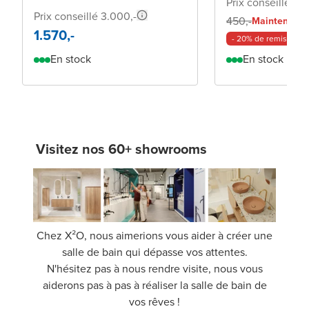
Prix conseillé 84
Prix conseillé 3.000,-
3
450,-
Maintenant
1.570,-
- 20% de remise
En stock
En stock
Visitez nos 60+ showrooms
Chez X²O, nous aimerions vous aider à créer une
salle de bain qui dépasse vos attentes.
N'hésitez pas à nous rendre visite, nous vous
aiderons pas à pas à réaliser la salle de bain de
vos rêves !