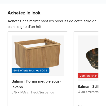
Achetez le look
Achetez dès maintenant les produits de cette salle de
bains digne d’un hôtel !
60 € offerts tous les 600 €
Dernière chance
Balmani Forma meuble sous-
Balmani Still va
lavabo
Ø 38 cm
|
Portoro G
L75 x P55 cm
|
Teck
|
Suspendu