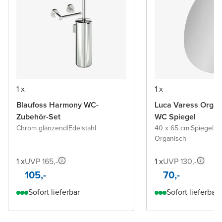
1 x
1 x
Blaufoss Harmony WC-
Luca Varess Organ
Zubehör-Set
WC Spiegel
Chrom glänzend
|
Edelstahl
40 x 65 cm
|
Spiegel 
Organisch
1 x
UVP 165,-
1 x
UVP 130,-
105,-
70,-
Sofort lieferbar
Sofort lieferbar