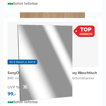
Sofort lieferbar
60 € Rabatt je 600 €
SanyOne Roxy Gäste-WC Möbel mit Roxy Waschtisch
B40 cm x T22 cm
|
Weiß
|
Glänzender weißer Verbundmarmor
UVP 198,-
99,-
Sofort lieferbar