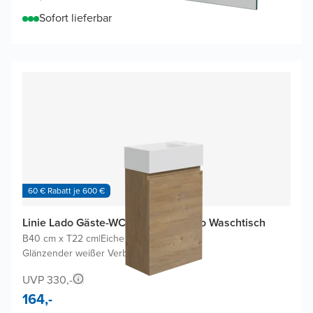
Sofort lieferbar
60 € Rabatt je 600 €
Linie Lado Gäste-WC Möbel mit Vano Waschtisch
B40 cm x T22 cm
|
Eiche Natur
|
Glänzender weißer Verbundmarmor
UVP 330,-
164,-