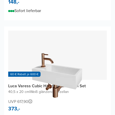
148,-
Sofort lieferbar
60 € Rabatt je 600 €
Luca Varess Cubic Handwaschbecken Set
40,5 x 20 cm
|
Weiß glänzend
|
Porzellan
UVP 617,90
373,-