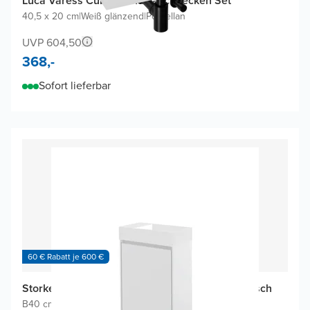
Luca Varess Cubic Handwaschbecken Set
40,5 x 20 cm
|
Weiß glänzend
|
Porzellan
UVP 604,50
368,-
Sofort lieferbar
60 € Rabatt je 600 €
Storke Edge Gäste-WC Möbel mit Fada Waschtisch
B40 cm x T22 cm
|
Weiβ Matt
|
Matte Solid Surface