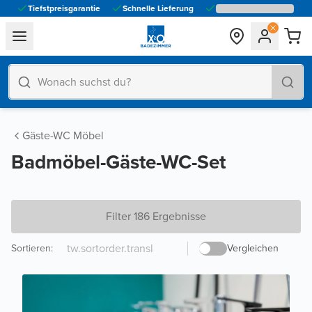
Tiefstpreisgarantie
Schnelle Lieferung
general.navigation.toggle_menu.label
Gäste-WC Möbel
Badmöbel-Gäste-WC-Set
Filter 186 Ergebnisse
Sortieren
:
Vergleichen