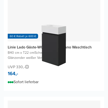
60 € Rabatt je 600 €
Linie Lado Gäste-WC Möbel mit Vano Waschtisch
B40 cm x T22 cm
|
Schwarz Matt
|
Glänzender weißer Verbundmarmor
UVP 330,-
164,-
Sofort lieferbar