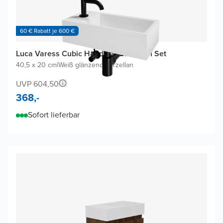
60 € Rabatt je 600 €
Luca Varess Cubic Handwaschbecken Set
40,5 x 20 cm
|
Weiß glänzend
|
Porzellan
UVP 604,50
368,-
Sofort lieferbar