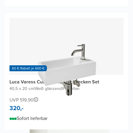
60 € Rabatt je 600 €
Luca Varess Cubic Handwaschbecken Set
40,5 x 20 cm
|
Weiß glänzend
|
Porzellan
UVP 519,90
320,-
Sofort lieferbar