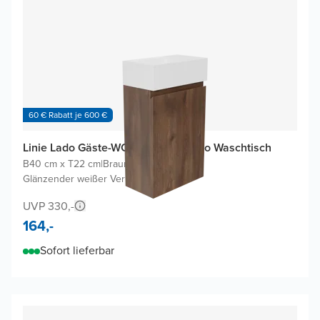
60 € Rabatt je 600 €
Linie Lado Gäste-WC Möbel mit Vano Waschtisch
B40 cm x T22 cm
|
Braune Eiche
|
Glänzender weißer Verbundmarmor
UVP 330,-
164,-
Sofort lieferbar