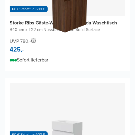
60 € Rabatt je 600 €
Storke Ribs Gäste-WC Möbel mit Fada Waschtisch
B40 cm x T22 cm
|
Nussbaum
|
Matte Solid Surface
UVP 780,-
425,-
Sofort lieferbar
60 € Rabatt je 600 €