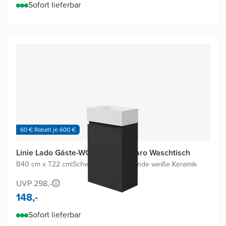
Sofort lieferbar
60 € Rabatt je 600 €
Linie Lado Gäste-WC Möbel mit Baro Waschtisch
B40 cm x T22 cm
|
Schwarz Matt
|
Glänzende weiße Keramik
UVP 298,-
148,-
Sofort lieferbar