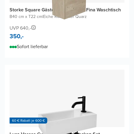
Storke Square Gäste-WC Möbel mit Fina Waschtisch
B40 cm x T22 cm
|
Eiche Rau
|
Matter Quarz
UVP 640,-
350,-
Sofort lieferbar
60 € Rabatt je 600 €