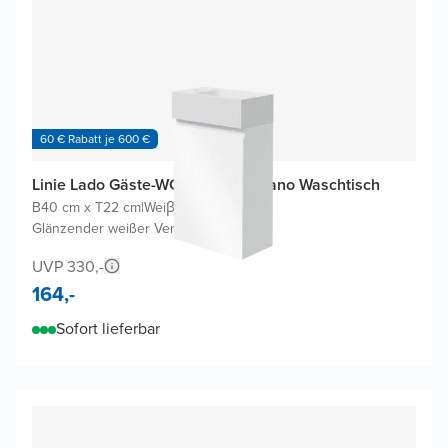
60 € Rabatt je 600 €
Linie Lado Gäste-WC Möbel mit Vano Waschtisch
B40 cm x T22 cm
|
Weiβ glänzend
|
Glänzender weißer Verbundmarmor
UVP 330,-
164,-
Sofort lieferbar