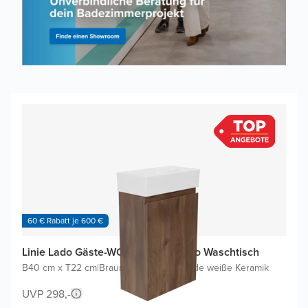
60 € Rabatt je 600 €
Linie Lado Gäste-WC Möbel mit Baro Waschtisch
B40 cm x T22 cm
|
Braune Eiche
|
Glänzende weiße Keramik
UVP 298,-