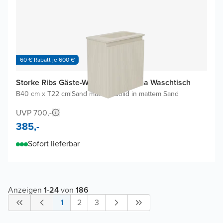
60 € Rabatt je 600 €
Storke Ribs Gäste-WC Möbel mit Fina Waschtisch
B40 cm x T22 cm
|
Sand mat
|
Top Solid in mattem Sand
UVP 700,-
385,-
Sofort lieferbar
Anzeigen
1
-
24
von
186
1
2
3