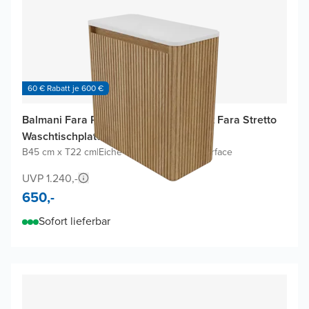
60 € Rabatt je 600 €
Balmani Fara Ribs Gäste-WC Möbel mit Fara Stretto
Waschtischplatte
B45 cm x T22 cm
|
Eiche Natur
|
Matte Solid Surface
UVP 1.240,-
650,-
Sofort lieferbar