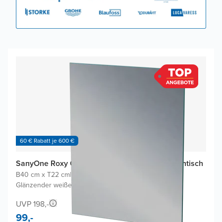
60 € Rabatt je 600 €
SanyOne Roxy Gäste-WC Möbel mit Roxy Waschtisch
B40 cm x T22 cm
|
Eiche Natur
|
Glänzender weißer Verbundmarmor
UVP 198,-
99,-