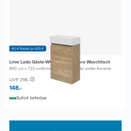
60 € Rabatt je 600 €
Linie Lado Gäste-WC Möbel mit Baro Waschtisch
B40 cm x T22 cm
|
Eiche Natur
|
Glänzende weiße Keramik
UVP 298,-
148,-
Sofort lieferbar