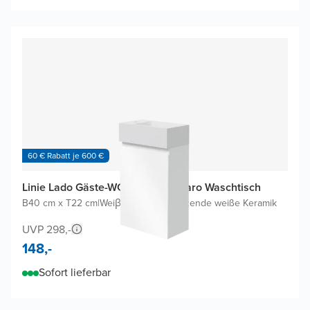
60 € Rabatt je 600 €
Linie Lado Gäste-WC Möbel mit Baro Waschtisch
B40 cm x T22 cm
|
Weiβ glänzend
|
Glänzende weiße Keramik
UVP 298,-
148,-
Sofort lieferbar