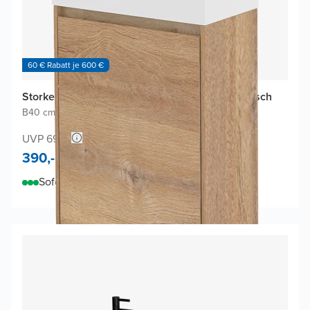
60 € Rabatt je 600 €
Storke Edge Gäste-WC Möbel mit Fada Waschtisch
B40 cm x T22 cm
|
Eiche Rau
|
Matte Solid Surface
UVP 695,-
390,-
Sofort lieferbar