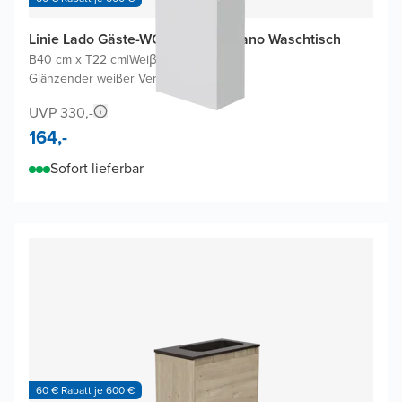
Linie Lado Gäste-WC Möbel mit Vano Waschtisch
B40 cm x T22 cm
|
Weiβ Matt
|
Glänzender weißer Verbundmarmor
UVP 330,-
164,-
Sofort lieferbar
60 € Rabatt je 600 €