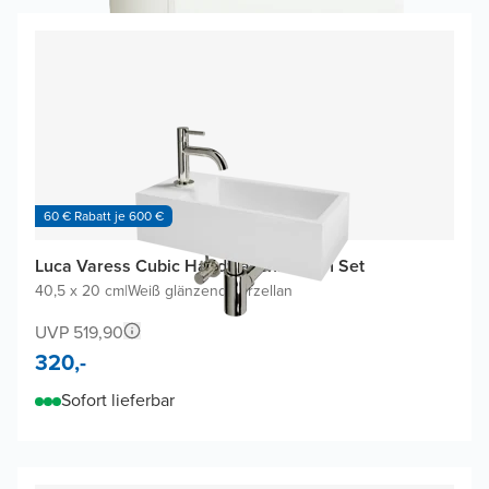
60 € Rabatt je 600 €
Luca Varess Cubic Handwaschbecken Set
40,5 x 20 cm
|
Weiß glänzend
|
Porzellan
UVP 519,90
320,-
Sofort lieferbar