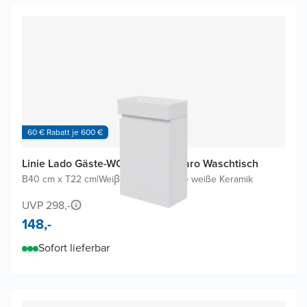
60 € Rabatt je 600 €
Linie Lado Gäste-WC Möbel mit Baro Waschtisch
B40 cm x T22 cm
|
Weiβ Matt
|
Glänzende weiße Keramik
UVP 298,-
148,-
Sofort lieferbar