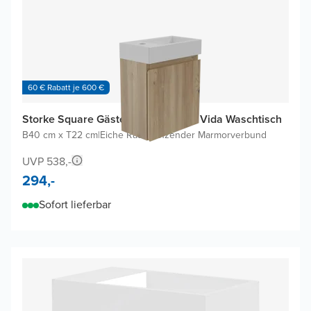
60 € Rabatt je 600 €
Storke Square Gäste-WC Möbel mit Vida Waschtisch
B40 cm x T22 cm
|
Eiche Rau
|
Glänzender Marmorverbund
UVP 538,-
294,-
Sofort lieferbar