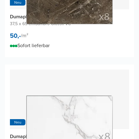
Neu
Dumaplast Dumawall+ Wandfliesen (8 Fliesen)
37,5 x 65 cm
|
Sambro Gloss
|
PVC
50,-
/
m²
Sofort lieferbar
Neu
Dumaplast Dumawall+ Wandfliesen (8 Fliesen)