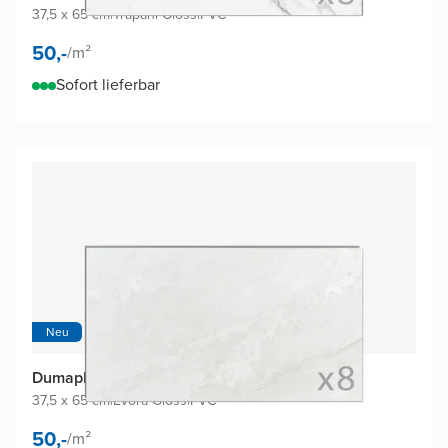
37,5 x 65 cm
|
Trapani Gloss
|
PVC
50,-
/
m²
Sofort lieferbar
Neu
Dumaplast Dumawall+ Wandfliesen (8 Fliesen)
37,5 x 65 cm
|
Evora Gloss
|
PVC
50,-
/
m²