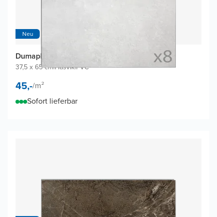
Neu
Dumaplast Dumawall+ Wandfliesen (8 Fliesen)
37,5 x 65 cm
|
Hasvik
|
PVC
45,-
/
m²
Sofort lieferbar