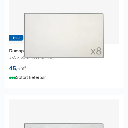
Neu
Dumaplast Dumawall+ Wandfliesen (8 Fliesen)
37,5 x 65 cm
|
Nesna
|
PVC
45,-
/
m²
Sofort lieferbar