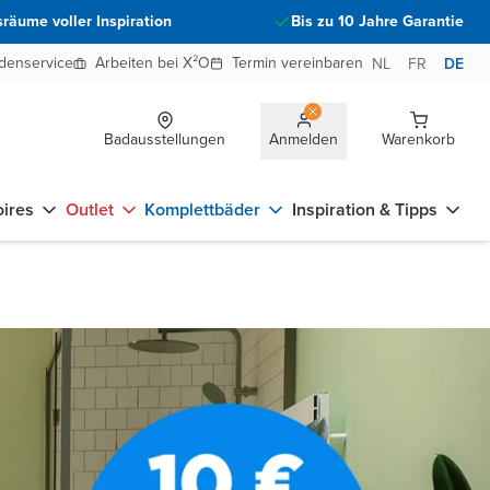
räume voller Inspiration
Bis zu 10 Jahre Garantie
denservice
Arbeiten bei X²O
Termin vereinbaren
NL
FR
DE
Badausstellungen
Anmelden
Warenkorb
ires
Outlet
Komplettbäder
Inspiration & Tipps