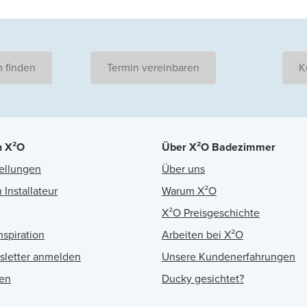
 finden
Termin vereinbaren
K
n X²O
Über X²O Badezimmer
ellungen
Über uns
 Installateur
Warum X²O
X²O Preisgeschichte
nspiration
Arbeiten bei X²O
sletter anmelden
Unsere Kundenerfahrungen
en
Ducky gesichtet?