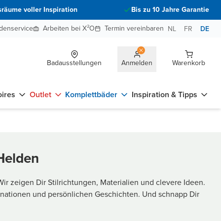
räume voller Inspiration
Bis zu 10 Jahre Garantie
denservice
Arbeiten bei X²O
Termin vereinbaren
NL
FR
DE
Badausstellungen
Anmelden
Warenkorb
ires
Outlet
Komplettbäder
Inspiration & Tipps
-Helden
 zeigen Dir Stilrichtungen, Materialien und clevere Ideen.
inationen und persönlichen Geschichten. Und schnapp Dir