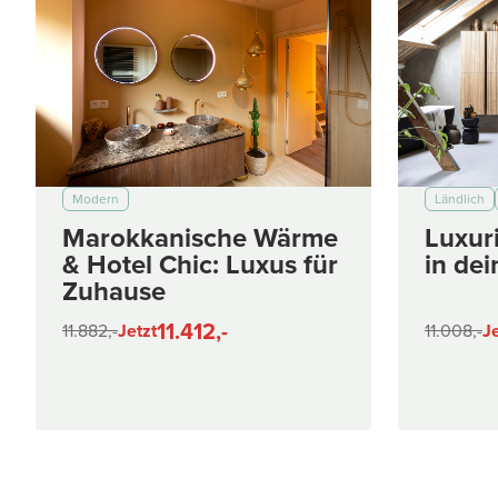
Modern
Ländlich
Marokkanische Wärme
Luxur
& Hotel Chic: Luxus für
in de
Zuhause
11.412,-
11.882,-
Jetzt
11.008,-
Je