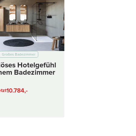
Großes Badezimmer
iöses Hotelgefühl
inem Badezimmer
10.784,-
tzt