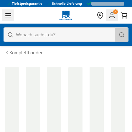
Tiefstpreisgarantie
Schnelle Lieferung
general.navigation.toggle_menu.label
Komplettbaeder