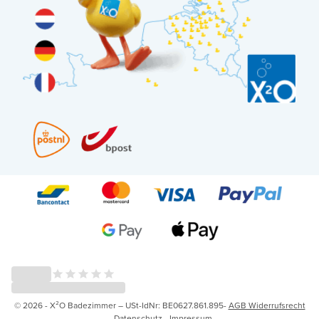
© 2026 - X²O Badezimmer – USt-IdNr: BE0627.861.895-
AGB Widerrufsrecht
-
Datenschutz
-
Impressum