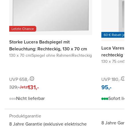
Letzte Chance
60 € Rabatt je 6
Storke Lucera Badspiegel mit
Luca Varess 
Beleuchtung: Rechteckig, 130 x 70 cm
rechteckig 1
130 x 70 cm
|
Spiegel ohne Rahmen
|
Rechteckig
130 x 75 cm
|
Sp
UVP 658,-
UVP 180,-
131,-
95,-
329,-
Jetzt
Nicht lieferbar
Sofort lief
Produktgarantie
8 Jahre Garan
8 Jahre Garantie (exklusive elektrische