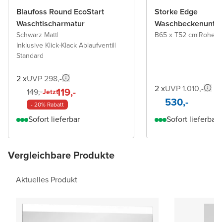
Blaufoss Round EcoStart
Storke Edge
Waschtischarmatur
Waschbeckenunter
Schwarz Matt
|
B65 x T52 cm
|
Rohe E
Inklusive Klick-Klack Ablaufventil
|
Standard
2 x
UVP 298,-
2 x
UVP 1.010,-
119,-
149,-
Jetzt
530,-
- 20% Rabatt
Sofort lieferbar
Sofort lieferbar
Vergleichbare Produkte
Aktuelles Produkt