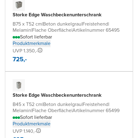
Storke Edge Waschbeckenunterschrank
B75 x T52 cm
|
Beton dunkelgrau
|
Freistehend
|
Melamin
|
Flache Oberfläche
|
Artikelnummer 65495
Sofort lieferbar
Produktmerkmale
UVP 1.350,-
725,-
Storke Edge Waschbeckenunterschrank
B45 x T52 cm
|
Beton dunkelgrau
|
Freistehend
|
Melamin
|
Flache Oberfläche
|
Artikelnummer 65499
Sofort lieferbar
Produktmerkmale
UVP 1.140,-