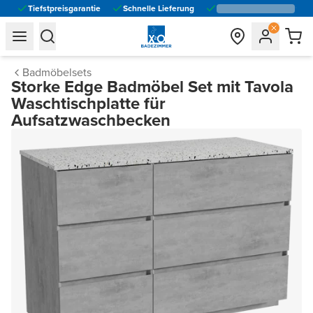
Tiefstpreisgarantie
Schnelle Lieferung
general.navigation.toggle_menu.label
general.navigation.toggle_menu.label
Badmöbelsets
Storke Edge Badmöbel Set mit Tavola
Waschtischplatte für
Aufsatzwaschbecken