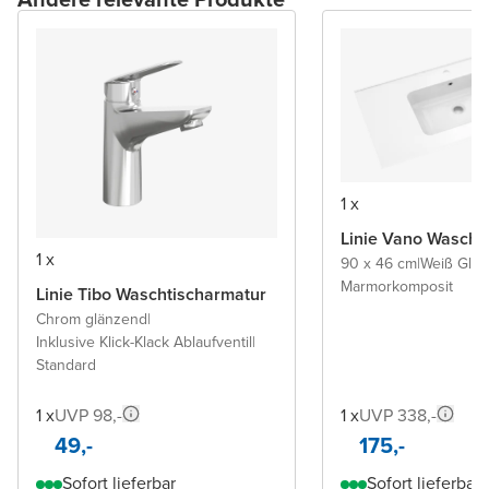
1 x
Linie Vano Wascht
1 x
90 x 46 cm
|
Weiß Glä
Marmorkomposit
Linie Tibo Waschtischarmatur
Chrom glänzend
|
Inklusive Klick-Klack Ablaufventil
|
Standard
1 x
UVP 98,-
1 x
UVP 338,-
49,-
175,-
Sofort lieferbar
Sofort lieferbar