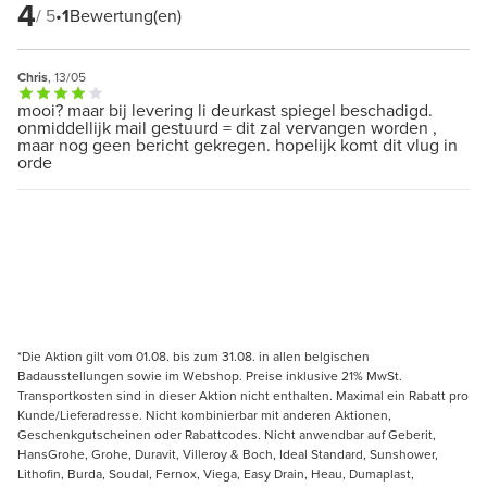
4
/ 5
•
1
Bewertung(en)
Chris
, 13/05
mooi? maar bij levering li deurkast spiegel beschadigd.
onmiddellijk mail gestuurd = dit zal vervangen worden ,
maar nog geen bericht gekregen. hopelijk komt dit vlug in
orde
*Die Aktion gilt vom 01.08. bis zum 31.08. in allen belgischen
Badausstellungen sowie im Webshop. Preise inklusive 21% MwSt.
Transportkosten sind in dieser Aktion nicht enthalten. Maximal ein Rabatt pro
Kunde/Lieferadresse. Nicht kombinierbar mit anderen Aktionen,
Geschenkgutscheinen oder Rabattcodes. Nicht anwendbar auf Geberit,
HansGrohe, Grohe, Duravit, Villeroy & Boch, Ideal Standard, Sunshower,
Lithofin, Burda, Soudal, Fernox, Viega, Easy Drain, Heau, Dumaplast,