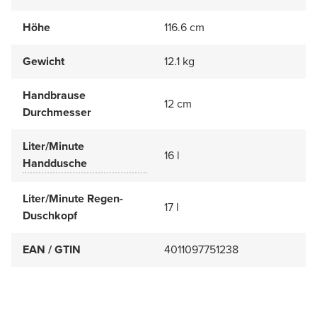
Höhe
116.6 cm
Gewicht
12.1 kg
Handbrause
12 cm
Durchmesser
Liter/Minute
16 l
Handdusche
Liter/Minute Regen-
17 l
Duschkopf
EAN / GTIN
4011097751238