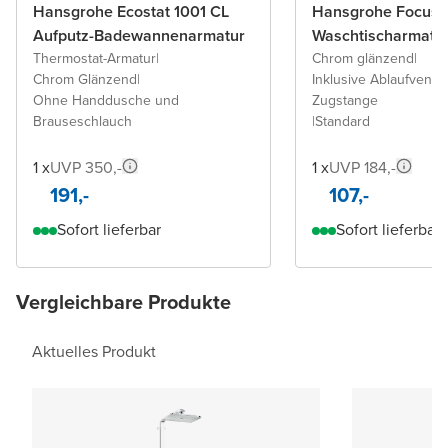
Hansgrohe Ecostat 1001 CL
Hansgrohe Focus 
Aufputz-Badewannenarmatur
Waschtischarmatu
Thermostat-Armatur
|
Chrom glänzend
|
Chrom Glänzend
|
Inklusive Ablaufventil 
Ohne Handdusche und
Zugstange
Brauseschlauch
|
Standard
1 x
UVP 350,-
1 x
UVP 184,-
191,-
107,-
Sofort lieferbar
Sofort lieferbar
Vergleichbare Produkte
Aktuelles Produkt