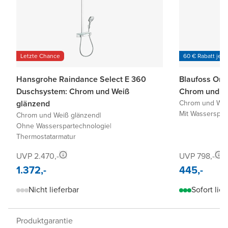
Letzte Chance
60 € Rabatt je 6
Hansgrohe Raindance Select E 360
Blaufoss On
Duschsystem: Chrom und Weiß
Chrom und W
glänzend
Chrom und Wei
Mit Wasserspar
Chrom und Weiß glänzend
|
Ohne Wasserspartechnologie
|
Thermostatarmatur
UVP 2.470,-
UVP 798,-
1.372,-
445,-
Nicht lieferbar
Sofort lief
Produktgarantie