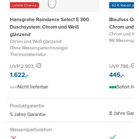
Letzte Chance
60 € Rabatt je 6
Hansgrohe Raindance Select E 300
Blaufoss On
Duschsystem: Chrom und Weiß
Chrom und W
glänzend
Chrom und Wei
Mit Wasserspar
Chrom und Weiß glänzend
|
Ohne Wasserspartechnologie
|
Thermostatarmatur
UVP 2.903,-
UVP 798,-
1.622,-
445,-
Nicht lieferbar
Sofort lief
Produktgarantie
8 Jahre Garan
5 Jahre Garantie
Wassersparfunktion