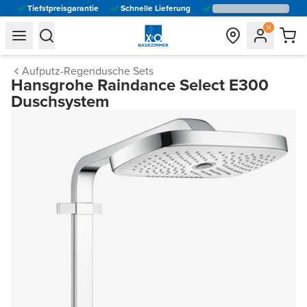
Tiefstpreisgarantie
Schnelle Lieferung
general.navigation.toggle_menu.label
general.navigation.toggle_menu.label
Aufputz-Regendusche Sets
Hansgrohe Raindance Select E300
Duschsystem