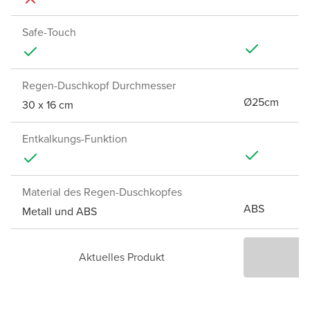
Safe-Touch
Regen-Duschkopf Durchmesser
Ø25cm
30 x 16 cm
Entkalkungs-Funktion
Material des Regen-Duschkopfes
ABS
Metall und ABS
Aktuelles Produkt
P