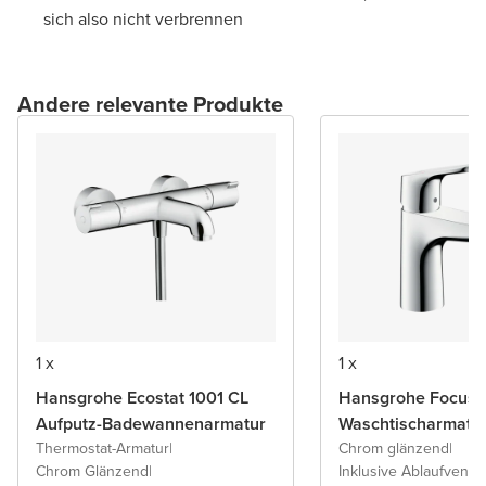
sich also nicht verbrennen
Andere relevante Produkte
1 x
1 x
Hansgrohe Ecostat 1001 CL
Hansgrohe Focus 
Aufputz-Badewannenarmatur
Waschtischarmatu
Thermostat-Armatur
|
Chrom glänzend
|
Chrom Glänzend
|
Inklusive Ablaufventil 