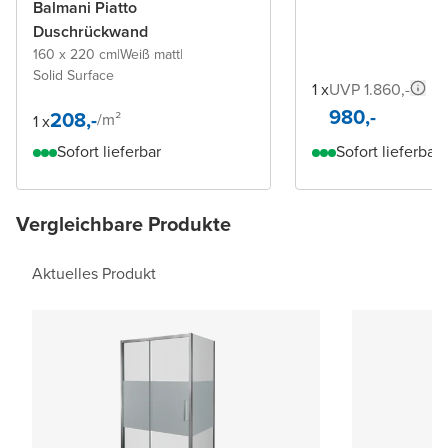
Balmani Piatto
Duschrückwand
160 x 220 cm
|
Weiß matt
|
Solid Surface
1 x
UVP 1.860,-
980,-
208,-
/
m²
1 x
Sofort lieferbar
Sofort lieferbar
Vergleichbare Produkte
Aktuelles Produkt