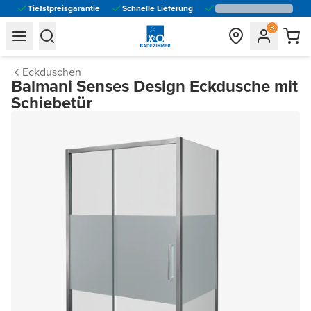
Tiefstpreisgarantie
Schnelle Lieferung
general.navigation.toggle_menu.label
general.navigation.toggle_menu.label
Eckduschen
Balmani Senses Design Eckdusche mit
Schiebetür