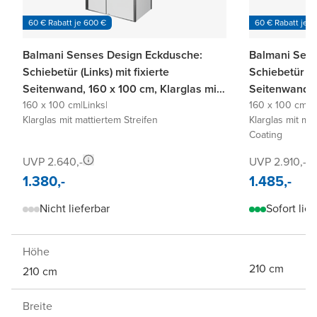
60 € Rabatt je 600 €
60 € Rabatt je 6
Balmani Senses Design Eckdusche:
Balmani Sens
Schiebetür (Links) mit fixierte
Schiebetür (Li
Seitenwand, 160 x 100 cm, Klarglas mit
Seitenwand, 1
mattiertem Streifen, Profil Chrom
160 x 100 cm
|
Links
|
mattiertem St
160 x 100 cm
|
L
Klarglas mit mattiertem Streifen
Klarglas mit mat
glänzend
glänzend, ink
Coating
UVP 2.640,-
UVP 2.910,-
1.380,-
1.485,-
Nicht lieferbar
Sofort lief
Höhe
210 cm
210 cm
Breite