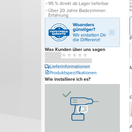
95 % direkt ab Lager lieferbar
v
W
Über 20 Jahre Badezimmer-
f
Erfahrung
P
Was Kunden über uns sagen
Lieferinformationen
Produktspezifikationen
Wie installiere ich es?
G
A