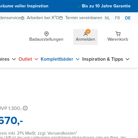
räume voller Inspiration
Bis zu 10 Jahre Garantie
denservice
Arbeiten bei X²O
Termin vereinbaren
NL
FR
DE
Badausstellungen
Anmelden
Warenkorb
ires
Outlet
Komplettbäder
Inspiration & Tipps
VP 1.300,-
670,-
reis inkl. 21% MwSt. zzgl. Versandkosten¹
ie UVP ist der vom Lieferanten empfohlene Verkaufspreis oder ein Preis, der