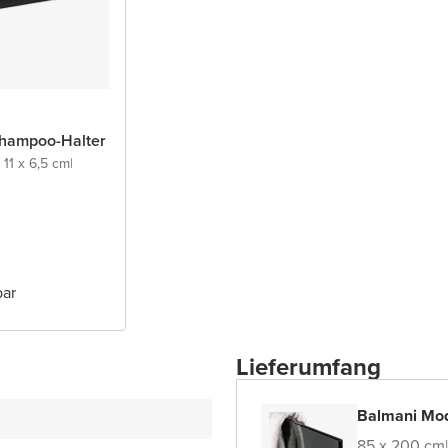
Shampoo-Halter
 11 x 6,5 cm
|
bar
Lieferumfang
Balmani Mo
85 x 200 cm
|