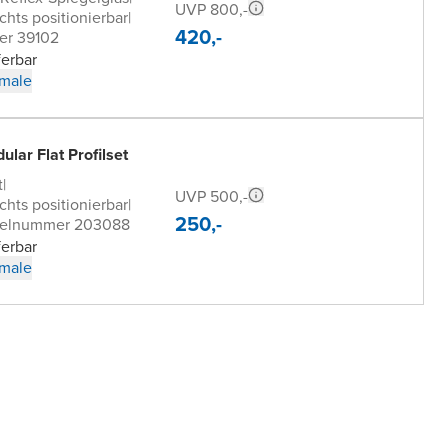
UVP 800,-
chts positionierbar
|
420,-
er 39102
ferbar
male
lar Flat Profilset
t
|
UVP 500,-
chts positionierbar
|
250,-
kelnummer 203088
ferbar
male