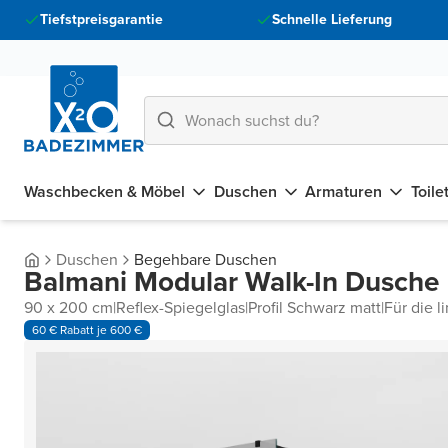
Tiefstpreisgarantie
Schnelle Lieferung
Waschbecken & Möbel
Duschen
Armaturen
Toile
Duschen
Begehbare Duschen
Balmani Modular Walk-In Dusche
90 x 200 cm
|
Reflex-Spiegelglas
|
Profil Schwarz matt
|
Für die l
60 € Rabatt je 600 €