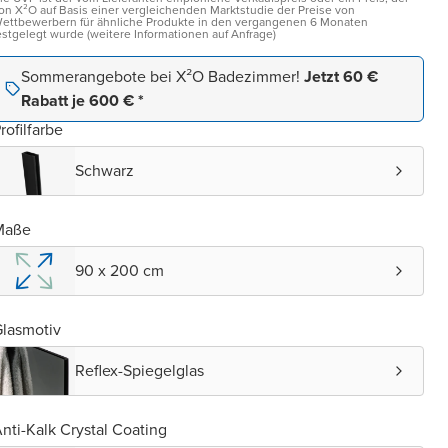
on X²O auf Basis einer vergleichenden Marktstudie der Preise von
ettbewerbern für ähnliche Produkte in den vergangenen 6 Monaten
estgelegt wurde (weitere Informationen auf Anfrage)
Sommerangebote bei X²O Badezimmer!
Jetzt 60 €
Rabatt je 600 € *
rofilfarbe
Schwarz
Maße
90 x 200 cm
lasmotiv
Reflex-Spiegelglas
nti-Kalk Crystal Coating