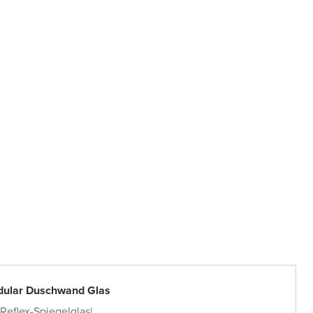
dular Duschwand Glas
Reflex-Spiegelglas
|