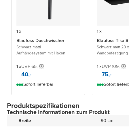
1 x
1 x
Blaufoss Duschwischer
Blaufoss Tika 
Schwarz matt
|
Schwarz matt
|
28 x
Aufhängesystem mit Haken
Wandbefestigung
1 x
UVP 65,-
1 x
UVP 109,-
40,-
75,-
Sofort lieferbar
Sofort liefer
Produktspezifikationen
Technische Informationen zum Produkt
Breite
90 cm