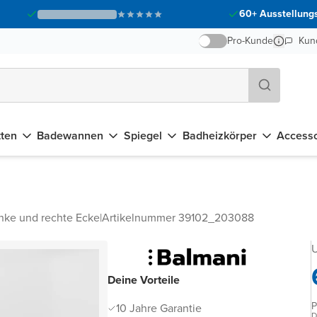
60+ Ausstellungs
Pro-Kunde
Kun
tten
Badewannen
Spiegel
Badheizkörper
Accesso
inke und rechte Ecke
|
Artikelnummer 39102_203088
U
Deine Vorteile
P
10 Jahre Garantie
D