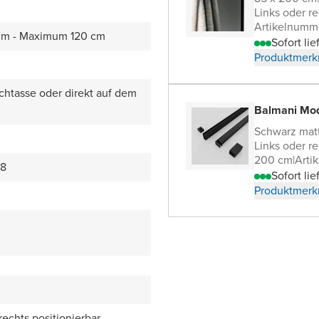
Links oder re
Artikelnumm
cm - Maximum 120 cm
Sofort lie
Produktmerk
chtasse oder direkt auf dem
Balmani Modu
Schwarz mat
Links oder re
200 cm
|
Arti
88
Sofort lie
Produktmerk
 rechts positionierbar