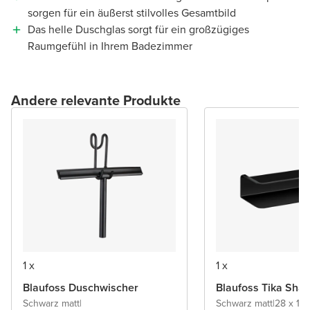
sorgen für ein äußerst stilvolles Gesamtbild
Das helle Duschglas sorgt für ein großzügiges
Raumgefühl in Ihrem Badezimmer
Andere relevante Produkte
1 x
1 x
Blaufoss Duschwischer
Blaufoss Tika Sha
Schwarz matt
|
Schwarz matt
|
28 x 11 