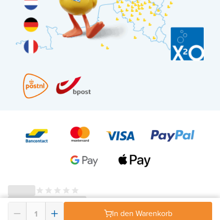
In den Warenkorb
© 2026 - X²O Badezimmer – USt-IdNr: BE0627.861.895-
AGB Widerrufsrecht