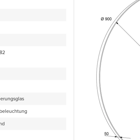
82
erungsglas
beleuchtung
end