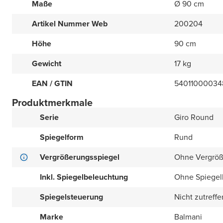
Maße
Ø 90 cm
Artikel Nummer Web
200204
Höhe
90 cm
Gewicht
17 kg
EAN / GTIN
54011000034
Produktmerkmale
Serie
Giro Round
Spiegelform
Rund
Vergrößerungsspiegel
Ohne Vergröß
Inkl. Spiegelbeleuchtung
Ohne Spiegel
Spiegelsteuerung
Nicht zutreff
Marke
Balmani