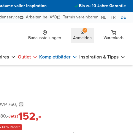
räume voller Inspiration
Bis zu 10 Jahre Garantie
denservice
Arbeiten bei X²O
Termin vereinbaren
NL
FR
DE
Badausstellungen
Anmelden
Warenkorb
ires
Outlet
Komplettbäder
Inspiration & Tipps
VP 760,-
152,-
80,-
Jetzt
- 60% Rabatt