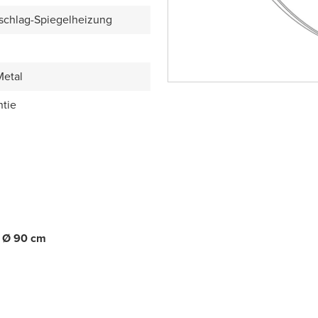
schlag-Spiegelheizung
etal
ntie
, Ø 90 cm