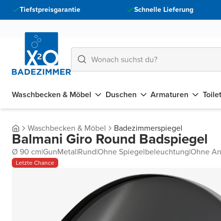
Tiefstpreisgarantie
Schnelle Lieferung
Waschbecken & Möbel
Duschen
Armaturen
Toile
Waschbecken & Möbel
Badezimmerspiegel
Balmani Giro Round Badspiegel
Ø 90 cm
|
GunMetal
|
Rund
|
Ohne Spiegelbeleuchtung
|
Ohne An
Letzte Chance