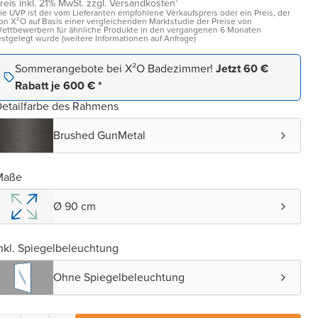
reis inkl. 21% MwSt. zzgl. Versandkosten¹
ie UVP ist der vom Lieferanten empfohlene Verkaufspreis oder ein Preis, der
on X²O auf Basis einer vergleichenden Marktstudie der Preise von
ettbewerbern für ähnliche Produkte in den vergangenen 6 Monaten
estgelegt wurde (weitere Informationen auf Anfrage)
Sommerangebote bei X²O Badezimmer!
Jetzt 60 €
Rabatt je 600 € *
etailfarbe des Rahmens
Brushed GunMetal
Maße
Ø 90 cm
nkl. Spiegelbeleuchtung
Ohne Spiegelbeleuchtung