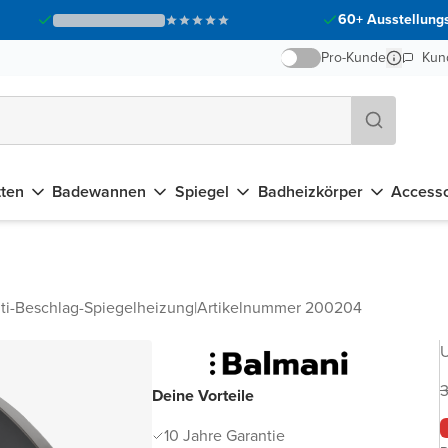
60+ Ausstellungs
Pro-Kunde
Kun
tten
Badewannen
Spiegel
Badheizkörper
Accesso
ti-Beschlag-Spiegelheizung
|
Artikelnummer 200204
U
3
Deine Vorteile
10 Jahre Garantie