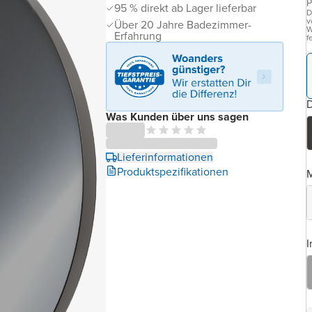
P
95 % direkt ab Lager lieferbar
D
v
Über 20 Jahre Badezimmer-
W
Erfahrung
f
D
Was Kunden über uns sagen
Lieferinformationen
Produktspezifikationen
I