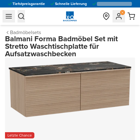
Tiefstpreisgarantie
Schnelle Lieferung
general.navigation.toggle_menu.label
general.navigation.toggle_menu.label
Badmöbelsets
Balmani Forma Badmöbel Set mit
Stretto Waschtischplatte für
Aufsatzwaschbecken
Letzte Chance