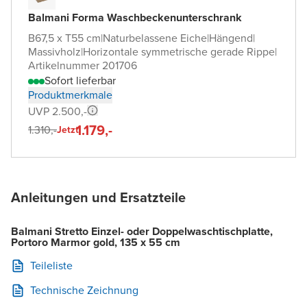
Balmani Forma Waschbeckenunterschrank
B67,5 x T55 cm
|
Naturbelassene Eiche
|
Hängend
|
Massivholz
|
Horizontale symmetrische gerade Rippe
|
Artikelnummer 201706
Sofort lieferbar
Produktmerkmale
UVP 2.500,-
1.179,-
1.310,-
Jetzt
Anleitungen und Ersatzteile
Balmani Stretto Einzel- oder Doppelwaschtischplatte,
Portoro Marmor gold, 135 x 55 cm
Teileliste
Technische Zeichnung