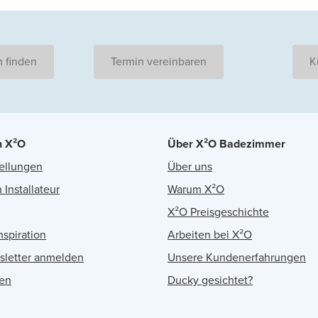
 finden
Termin vereinbaren
K
n X²O
Über X²O Badezimmer
ellungen
Über uns
 Installateur
Warum X²O
X²O Preisgeschichte
nspiration
Arbeiten bei X²O
sletter anmelden
Unsere Kundenerfahrungen
en
Ducky gesichtet?