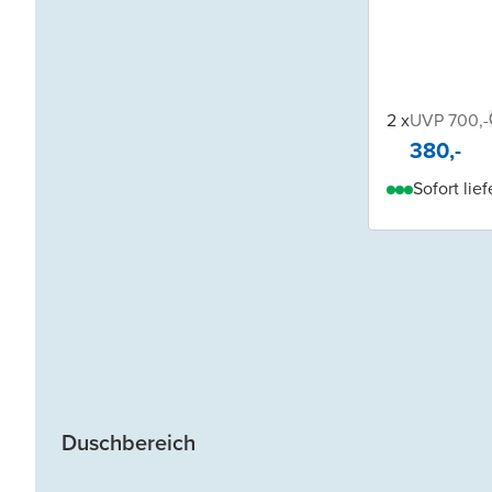
2 x
UVP 700,-
380,-
Sofort lief
Duschbereich