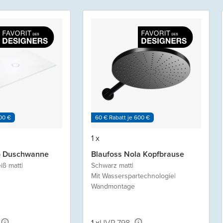
00 €
60 € Rabatt je 600 €
1 x
o Duschwanne
Blaufoss Nola Kopfbrause
iß matt
|
Schwarz matt
|
Mit Wasserspartechnologie
|
Wandmontage
-
1 x
UVP 798,-