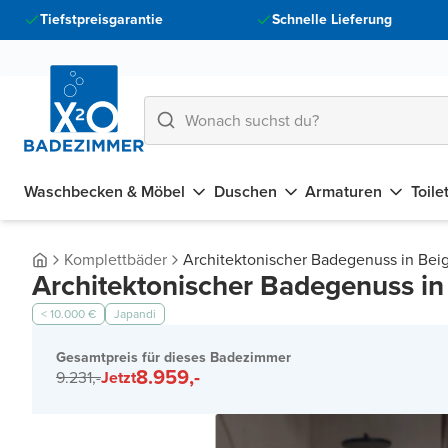
Tiefstpreisgarantie
Schnelle Lieferung
Waschbecken & Möbel
Duschen
Armaturen
Toile
Komplettbäder
Architektonischer Badegenuss in Bei
Architektonischer Badegenuss i
< 10.000 €
Japandi
Gesamtpreis für dieses Badezimmer
8.959,-
9.231,-
Jetzt