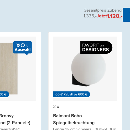
Gesamtpreis Zubehör
1.120,-
1.336,-
Jetzt
00 €
60 € Rabatt je 600 €
2 x
Groovy
Balmani Boho
d (2 Paneele)
Spiegelbeleuchtung
ravertin
|
SPC
Länge 16 cm
|
Schwarz
|
3000-5000K