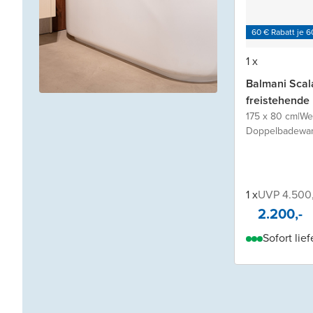
60 € Rabatt je 6
1 x
Balmani Scal
freistehend
175 x 80 cm
|
We
Doppelbadewa
1 x
UVP 4.500,
2.200,-
Sofort lief