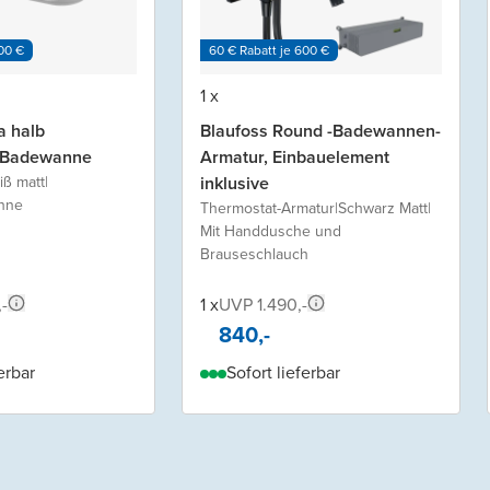
00 €
60 € Rabatt je 600 €
1 x
a halb
Blaufoss Round -Badewannen-
e Badewanne
Armatur, Einbauelement
iß matt
|
inklusive
nne
Thermostat-Armatur
|
Schwarz Matt
|
Mit Handdusche und
Brauseschlauch
-
1 x
UVP 1.490,-
840,-
erbar
Sofort lieferbar