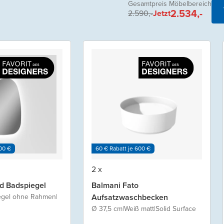
Gesamtpreis Möbelbereich
2.534,-
2.590,-
Jetzt
00 €
60 € Rabatt je 600 €
2 x
d Badspiegel
Balmani Fato
egel ohne Rahmen
|
Aufsatzwaschbecken
Ø 37,5 cm
|
Weiß matt
|
Solid Surface