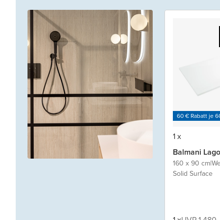
60 € Rabatt je 6
1 x
Balmani Lag
160 x 90 cm
|
We
Solid Surface
1 x
UVP 1.480,