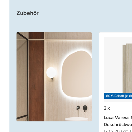
Zubehör
60 € Rabatt je 6
2 x
Luca Varess 
Duschrückwan
120 x 260 cm
|
T