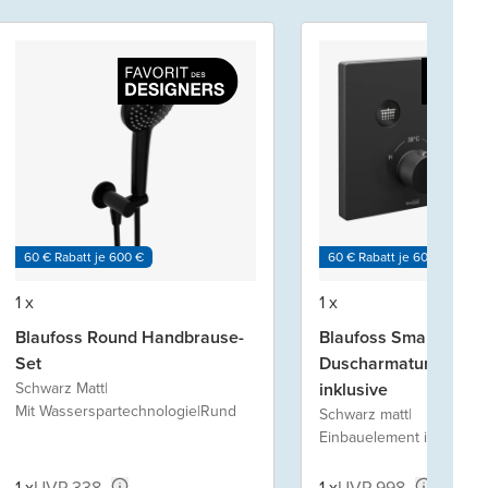
60 € Rabatt je 600 €
60 € Rabatt je 600 €
1 x
1 x
Blaufoss Round Handbrause-
Blaufoss Smartbox Un
Set
Duscharmatur, Einba
Schwarz Matt
|
inklusive
Mit Wasserspartechnologie
|
Rund
Schwarz matt
|
Einbauelement inklusive
1 x
UVP 338,-
1 x
UVP 998,-