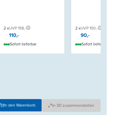
2 x
UVP 158,-
2 x
UVP 150,-
110,-
90,-
Sofort lieferbar
Sofort lieferbar
In den Warenkorb
In 3D zusammenstellen