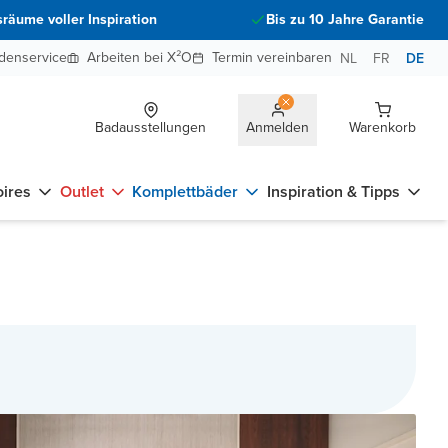
räume voller Inspiration
Bis zu 10 Jahre Garantie
denservice
Arbeiten bei X²O
Termin vereinbaren
NL
FR
DE
Badausstellungen
Anmelden
Warenkorb
ires
Outlet
Komplettbäder
Inspiration & Tipps