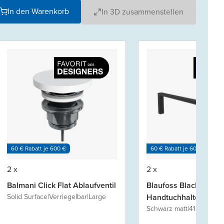
In den Warenkorb
In 3D zusammenstellen
60 € Rabatt je 600 €
60 € Rabatt je 600 €
2 x
2 x
Balmani Click Flat Ablaufventil
Blaufoss Blackline N
Solid Surface
|
Verriegelbar
|
Large
Handtuchhalter
Schwarz matt
|
41 cm
|
Einze