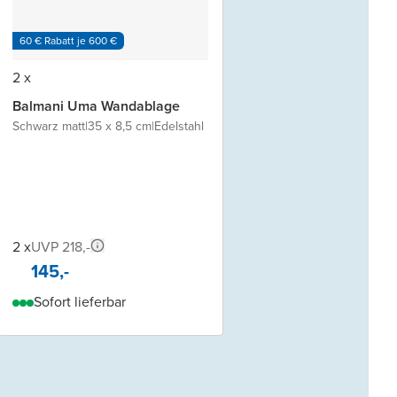
60 € Rabatt je 600 €
2 x
Balmani Uma Wandablage
Schwarz matt
|
35 x 8,5 cm
|
Edelstahl
2 x
UVP 218,-
145,-
Sofort lieferbar