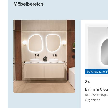
Möbelbereich
60 € Rabatt je 6
2 x
Balmani Clou
58 x 72 cm
|
Spi
Organisch