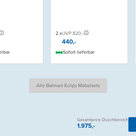
2 x
UVP 820,-
440,-
erbar
Sofort lieferbar
Alle Balmani Eclips Möbelsets
Gesamtpreis Duschbereich
1.975,-