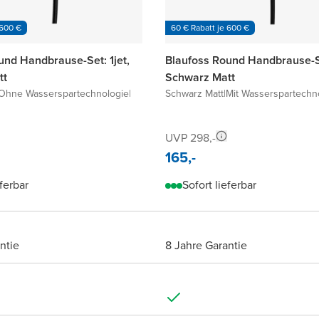
 600 €
60 € Rabatt je 600 €
und Handbrause-Set: 1jet,
Blaufoss Round Handbrause-Se
tt
Schwarz Matt
Ohne Wasserspartechnologie
|
Schwarz Matt
|
Mit Wasserspartechn
UVP 298,-
165,-
eferbar
Sofort lieferbar
ntie
8 Jahre Garantie