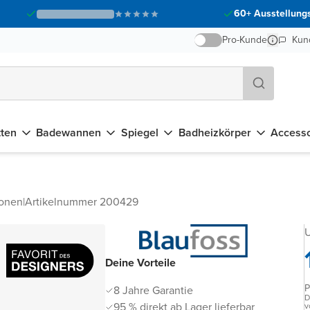
60+ Ausstellungs
Pro-Kunde
Kun
tten
Badewannen
Spiegel
Badheizkörper
Accesso
ionen
|
Artikelnummer 200429
U
Deine Vorteile
P
8 Jahre Garantie
D
95 % direkt ab Lager lieferbar
v