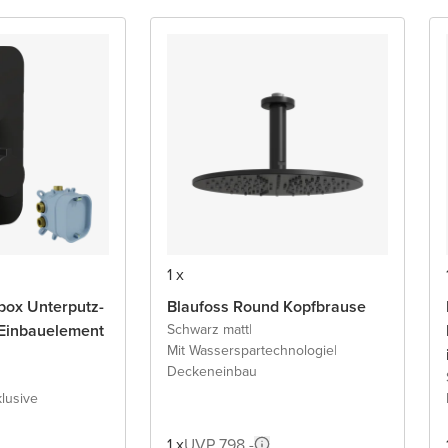
1 x
box Unterputz-
Blaufoss Round Kopfbrause
Einbauelement
Schwarz matt
|
Mit Wasserspartechnologie
|
Deckeneinbau
lusive
1 x
UVP 798,-