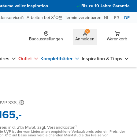
räume voller Inspiration
Bis zu 10 Jahre Garantie
denservice
Arbeiten bei X²O
Termin vereinbaren
NL
FR
DE
Badausstellungen
Anmelden
Warenkorb
ires
Outlet
Komplettbäder
Inspiration & Tipps
VP 338,-
165,-
reis inkl. 21% MwSt. zzgl. Versandkosten¹
ie UVP ist der vom Lieferanten empfohlene Verkaufspreis oder ein Preis, der
on X²O auf Basis einer vergleichenden Marktstudie der Preise von