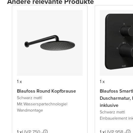
Andere relevante Produkte
1 x
1 x
Blaufoss Round Kopfbrause
Blaufoss Smart
Schwarz matt
|
Duscharmatur, 
Mit Wasserspartechnologie
|
inklusive
Wandmontage
Schwarz matt
|
Einbauelement ink
1 x
UVP 750,-
1 x
UVP 958,-