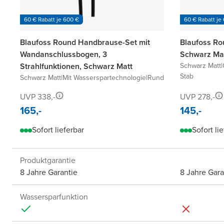
60 € Rabatt je 600 €
60 € Rabatt je
Blaufoss Round Handbrause-Set mit
Blaufoss Ro
Wandanschlussbogen, 3
Schwarz Ma
Strahlfunktionen, Schwarz Matt
Schwarz Matt
|
Stab
Schwarz Matt
|
Mit Wasserspartechnologie
|
Rund
UVP 338,-
UVP 278,-
165,-
145,-
Sofort lieferbar
Sofort li
Produktgarantie
8 Jahre Garantie
8 Jahre Gara
Wassersparfunktion