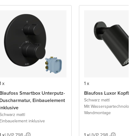
1 x
1 x
Blaufoss Smartbox Unterputz-
Blaufoss Luxor Kopfbra
Duscharmatur, Einbauelement
Schwarz matt
|
Mit Wasserspartechnologie
|
inklusive
Wandmontage
Schwarz matt
|
Einbauelement inklusive
1 x
UVP 798,-
1 x
UVP 298,-