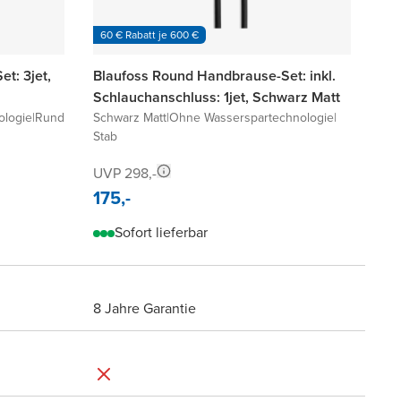
60 € Rabatt je 600 €
t: 3jet,
Blaufoss Round Handbrause-Set: inkl.
Schlauchanschluss: 1jet, Schwarz Matt
ologie
|
Rund
Schwarz Matt
|
Ohne Wasserspartechnologie
|
Stab
UVP 298,-
175,-
Sofort lieferbar
8 Jahre Garantie