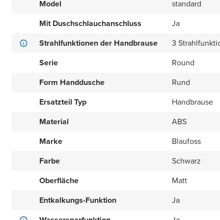
Model
standard
Mit Duschschlauchanschluss
Ja
Strahlfunktionen der Handbrause
3 Strahlfunkt
Serie
Round
Form Handdusche
Rund
Ersatzteil Typ
Handbrause
Material
ABS
Marke
Blaufoss
Farbe
Schwarz
Oberfläche
Matt
Entkalkungs-Funktion
Ja
Wassersparfunktion
Ja