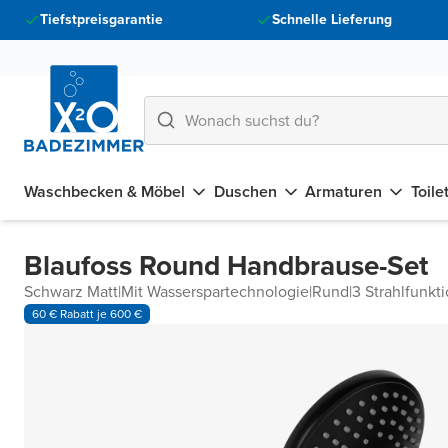
Tiefstpreisgarantie
Schnelle Lieferung
Waschbecken & Möbel
Duschen
Armaturen
Toile
Blaufoss Round Handbrause-Set
Schwarz Matt
|
Mit Wasserspartechnologie
|
Rund
|
3 Strahlfunkt
60 € Rabatt je 600 €