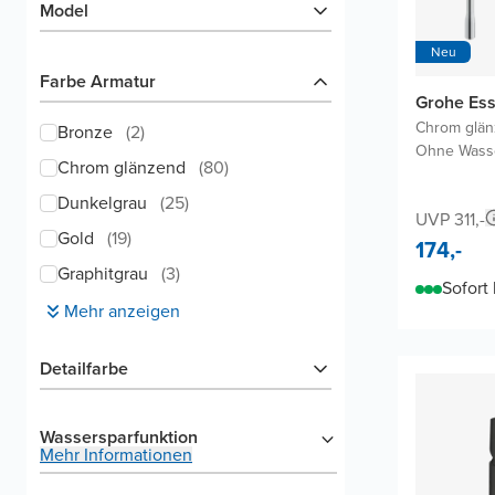
Model
Neu
Farbe Armatur
Grohe Es
Chrom glä
Bronze
(
2
)
Ohne Wasse
Chrom glänzend
(
80
)
Dunkelgrau
(
25
)
UVP 311,-
Gold
(
19
)
174,-
Graphitgrau
(
3
)
Sofort 
Mehr anzeigen
Detailfarbe
Wassersparfunktion
Mehr Informationen