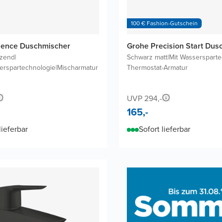
100 € Fashion-Gutschein
sence Duschmischer
Grohe Precision Start Dus
nzend
|
Schwarz matt
|
Mit Wassersparte
rspartechnologie
|
Mischarmatur
Thermostat-Armatur
UVP 294,-
165,-
lieferbar
Sofort lieferbar