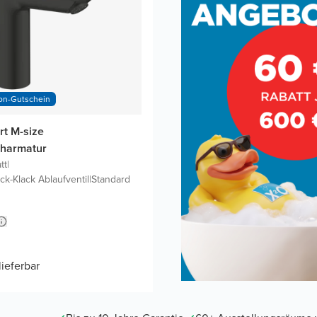
ion-Gutschein
rt M-size
charmatur
tt
|
ick-Klack Ablaufventil
|
Standard
lieferbar