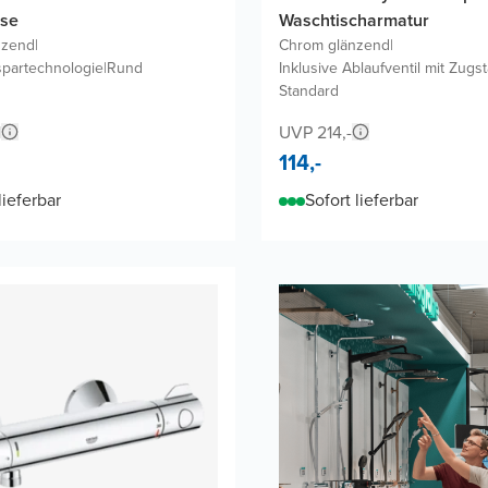
se
Waschtischarmatur
nzend
|
Chrom glänzend
|
spartechnologie
|
Rund
Inklusive Ablaufventil mit Zugs
Standard
1
UVP 214,-
114,-
lieferbar
Sofort lieferbar