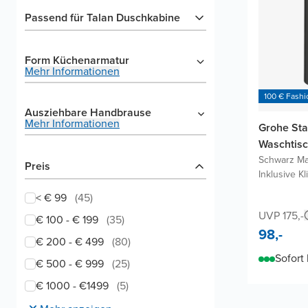
Passend für Talan Duschkabine
Form Küchenarmatur
Mehr Informationen
100 € Fash
Ausziehbare Handbrause
Mehr Informationen
Grohe Sta
Waschtis
Schwarz Ma
Preis
Inklusive Kl
< € 99
(
45
)
UVP 175,-
€ 100 - € 199
(
35
)
98,-
€ 200 - € 499
(
80
)
Sofort 
€ 500 - € 999
(
25
)
€ 1000 - €1499
(
5
)