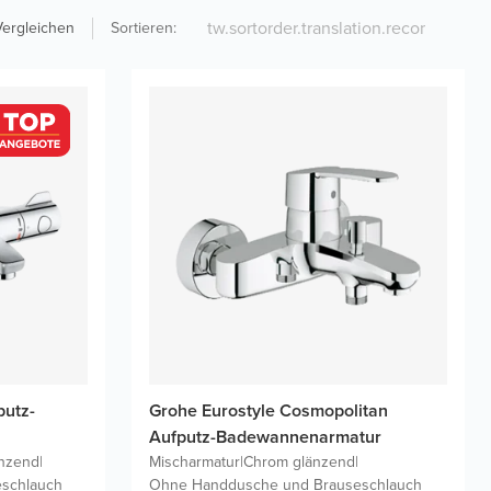
Vergleichen
Sortieren
:
utz-
Grohe Eurostyle Cosmopolitan
Aufputz-Badewannenarmatur
nzend
|
Mischarmatur
|
Chrom glänzend
|
schlauch
Ohne Handdusche und Brauseschlauch