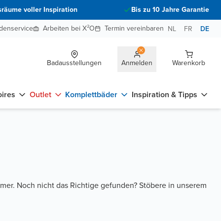
räume voller Inspiration
Bis zu 10 Jahre Garantie
denservice
Arbeiten bei X²O
Termin vereinbaren
NL
FR
DE
Badausstellungen
Anmelden
Warenkorb
ires
Outlet
Komplettbäder
Inspiration & Tipps
mmer. Noch nicht das Richtige gefunden? Stöbere in unserem