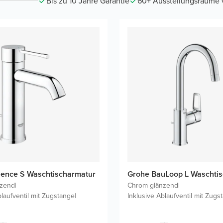
Bis zu 10 Jahre Garantie
60+ Ausstellungsräume vo
ence S Waschtischarmatur
Grohe BauLoop L Waschti
nzend
|
Chrom glänzend
|
blaufventil mit Zugstange
|
Inklusive Ablaufventil mit Zugs