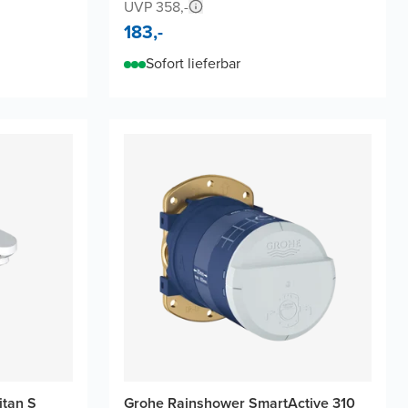
UVP 358,-
183,-
Sofort lieferbar
itan S
Grohe Rainshower SmartActive 310