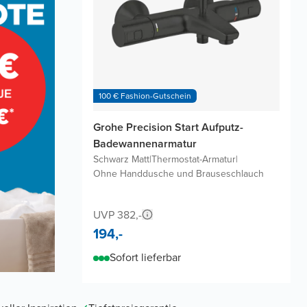
100 € Fashion-Gutschein
Grohe Precision Start Aufputz-
Badewannenarmatur
Schwarz Matt
|
Thermostat-Armatur
|
Ohne Handdusche und Brauseschlauch
UVP 382,-
194,-
Sofort lieferbar