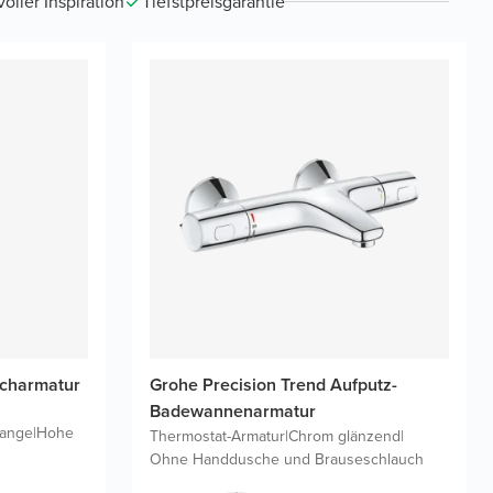
ller Inspiration
Tiefstpreisgarantie
scharmatur
Grohe Precision Trend Aufputz-
Badewannenarmatur
tange
|
Hohe
Thermostat-Armatur
|
Chrom glänzend
|
Ohne Handdusche und Brauseschlauch