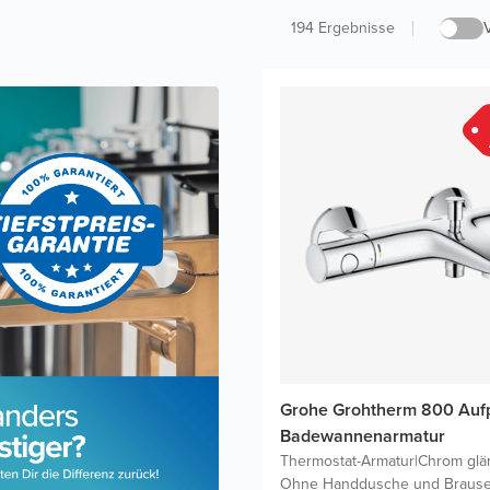
194
Ergebnisse
Grohe Grohtherm 800 Aufp
Badewannenarmatur
Thermostat-Armatur
|
Chrom glä
Ohne Handdusche und Brause