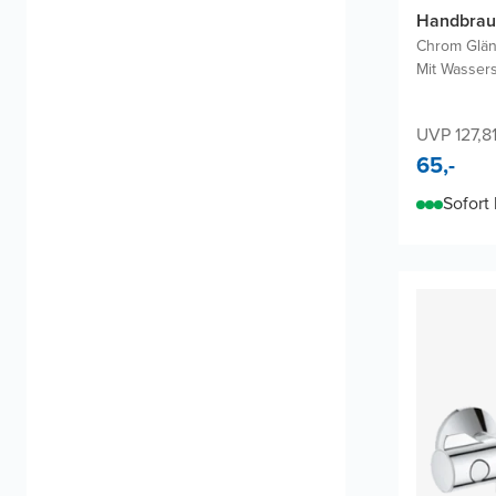
Handbrau
Chrom Glä
Mit Wasser
UVP 127,8
65,-
Sofort 