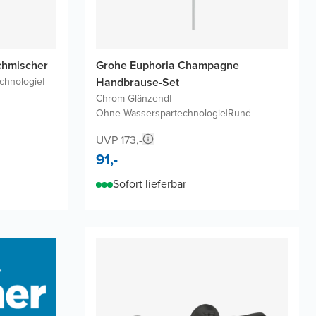
chmischer
Grohe Euphoria Champagne
chnologie
|
Handbrause-Set
Chrom Glänzend
|
Ohne Wasserspartechnologie
|
Rund
UVP 173,-
91,-
Sofort lieferbar