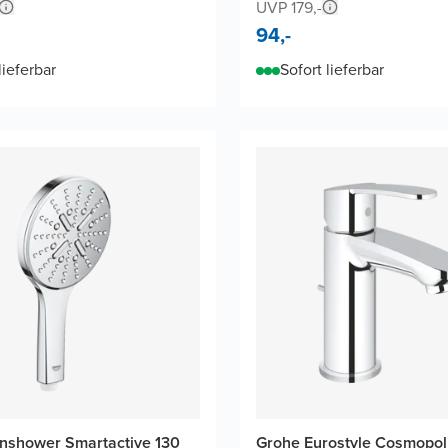
UVP 179,-
94,-
lieferbar
Sofort lieferbar
nshower Smartactive 130
Grohe Eurostyle Cosmopol