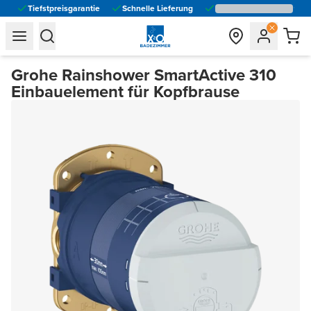
Tiefstpreisgarantie
Schnelle Lieferung
general.navigation.toggle_menu.label
general.navigation.toggle_menu.label
Grohe Rainshower SmartActive 310
Einbauelement für Kopfbrause