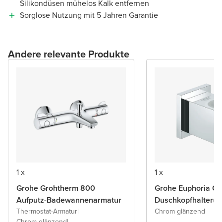
Silikondüsen mühelos Kalk entfernen
Sorglose Nutzung mit 5 Jahren Garantie
Andere relevante Produkte
1 x
1 x
Grohe Grohtherm 800
Grohe Euphoria C
Aufputz-Badewannenarmatur
Duschkopfhalteru
Thermostat-Armatur
|
Chrom glänzend
Chrom glänzend
|