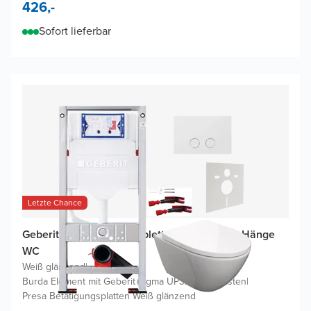
426,-
Sofort lieferbar
Letzte Chance
Geberit UP320 WC Komplettset mit Moreno Hänge
WC
Weiß glänzend
|
Burda Element mit Geberit Sigma UP320 Spülkasten
|
Presa Betätigungsplatten Weiß glänzend