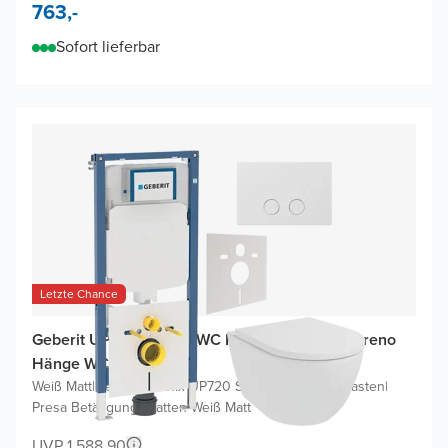
763,-
Sofort lieferbar
Letzte Chance
Geberit UP720 (2025) WC Komplettset mit Moreno
Hänge WC
Weiß Matt
|
Geberit Duofix UP720 Sigma Einbauspülkasten
|
Presa Betätigungsplatten Weiß Matt
UVP 1.588,90