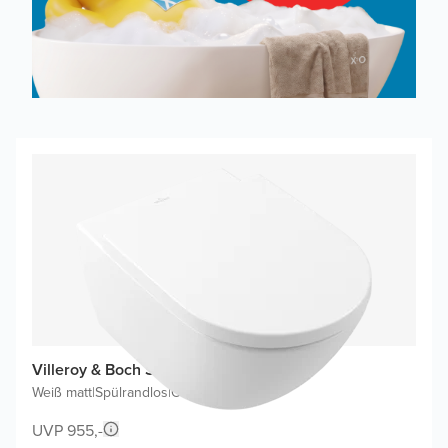
Villeroy & Boch Subway 3.0 Hänge WC
Weiß matt
|
Spülrandlos
|
Ohne WC-Sitz
UVP 955,-