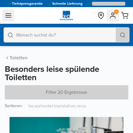
Tiefstpreisgarantie
Schnelle Lieferung
general.navigation.toggle_menu.label
Toiletten
Besonders leise spülende
Toiletten
Filter 20 Ergebnisse
Sortieren
: