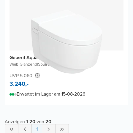
Geberit Aquaclean Mera Dusch WC
Weiß Glänzend
|
Spülrandlos
|
Luxus-Toilettensitz
UVP 5.060,-
3.240,-
Erwartet im Lager am 15-08-2026
Anzeigen
1
-
20
von
20
1