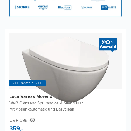
60 € Rabatt je 600 €
Luca Varess Moreno Hänge WC
Weiß Glänzend
|
Spülrandlos & SilentFlush
|
Mit Absenkautomatik und Easyclean
UVP 698,-
359,-