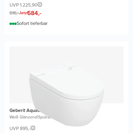
UVP 1.225,90
584,-
616,-
Jetzt
Sofort lieferbar
Geberit Aquaclean Alba Dusch WC
Weiß Glänzend
|
Spülrandlos
|
Luxus-Toilettensitz
UVP 895,-