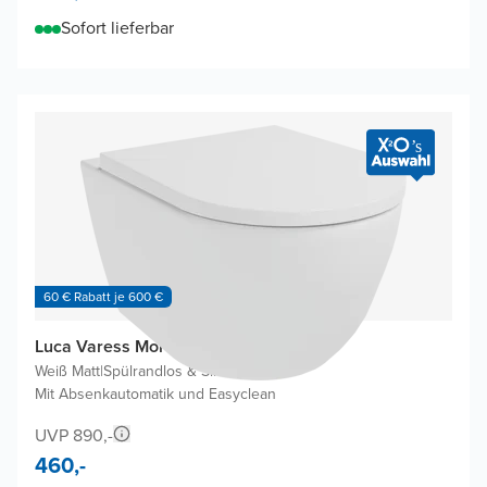
Sofort lieferbar
60 € Rabatt je 600 €
Luca Varess Moreno Hänge WC
Weiß Matt
|
Spülrandlos & SilentFlush
|
Mit Absenkautomatik und Easyclean
UVP 890,-
460,-