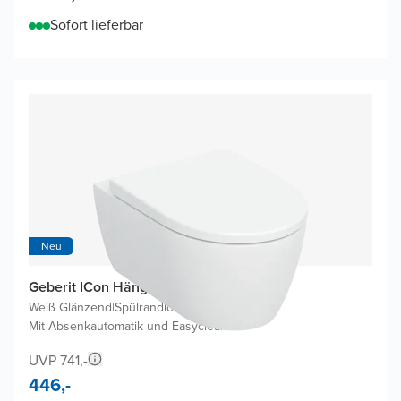
Sofort lieferbar
Neu
Geberit ICon Hänge WC
Weiß Glänzend
|
Spülrandlos
|
Mit Absenkautomatik und Easyclean
UVP 741,-
446,-