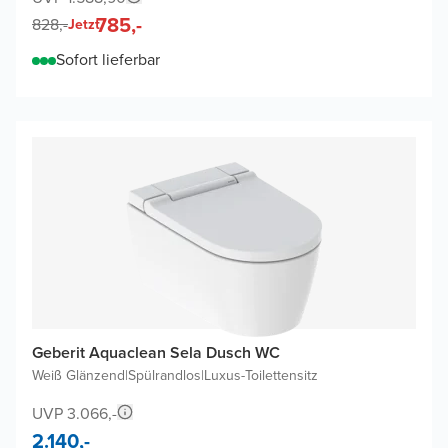
785,-
828,-
Jetzt
Sofort lieferbar
Geberit Aquaclean Sela Dusch WC
Weiß Glänzend
|
Spülrandlos
|
Luxus-Toilettensitz
UVP 3.066,-
2.140,-