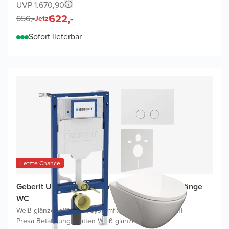
UVP 1.670,90
622,-
656,-
Jetzt
Sofort lieferbar
Letzte Chance
Geberit UP320 WC Komplettset mit Moreno Hänge
WC
Weiß glänzend
|
Geberit Systemfix UP320 Spülkasten
|
Presa Betätigungsplatten Weiß glänzend