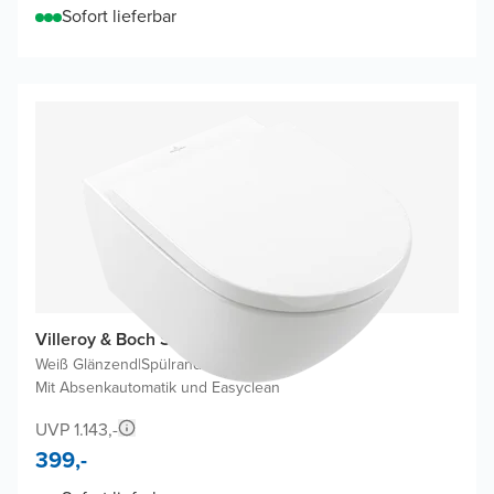
Sofort lieferbar
Villeroy & Boch Subway 3.0 Hänge WC
Weiß Glänzend
|
Spülrandlos
|
Mit Absenkautomatik und Easyclean
UVP 1.143,-
399,-