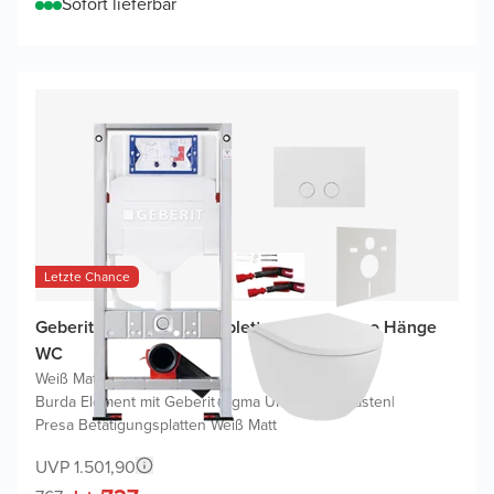
Sofort lieferbar
Letzte Chance
Geberit UP320 WC Komplettset mit Moreno Hänge
WC
Weiß Matt
|
Burda Element mit Geberit Sigma UP320 Spülkasten
|
Presa Betätigungsplatten Weiß Matt
UVP 1.501,90