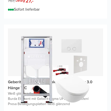
727,-
767,-
Jetzt
Sofort lieferbar
Geberit UP320 WC Komplettset mit Subway 3.0
Hänge WC
Weiß glänzend
|
Burda Element mit Geberit Sigma UP320 Spülkasten
|
Presa Betätigungsplatten Weiß glänzend