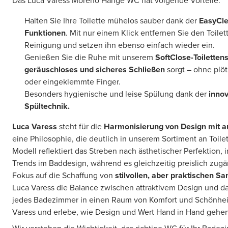
Das Luca Varess Moreno Hänge WC hat volgende Vorteile:
Halten Sie Ihre Toilette mühelos sauber dank der
EasyCle
Funktionen
. Mit nur einem Klick entfernen Sie den Toilet
Reinigung und setzen ihn ebenso einfach wieder ein.
Genießen Sie die Ruhe mit unserem
SoftClose-Toilettens
geräuschloses und sicheres Schließen
sorgt – ohne plöt
oder eingeklemmte Finger.
Besonders hygienische und leise Spülung dank der
innov
Spültechnik.
Luca Varess
steht für die
Harmonisierung von Design mit 
eine Philosophie, die deutlich in unserem Sortiment an Toile
Modell reflektiert das Streben nach ästhetischer Perfektion, 
Trends im Baddesign, während es gleichzeitig preislich zugä
Fokus auf die Schaffung von
stilvollen, aber praktischen S
Luca Varess die Balance zwischen attraktivem Design und dau
jedes Badezimmer in einen Raum von Komfort und Schönhei
Varess und erlebe, wie Design und Wert Hand in Hand gehe