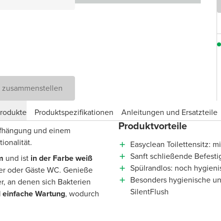
D zusammenstellen
produkte
Produktspezifikationen
Anleitungen und Ersatzteile
Produktvorteile
ufhängung und einem
ionalität.
Easyclean Toilettensitz: 
Sanft schließende Befest
m
und ist
in der Farbe weiß
Spülrandlos: noch hygieni
mer oder Gäste WC. Genieße
Besonders hygienische un
, an denen sich Bakterien
SilentFlush
d einfache Wartung
, wodurch