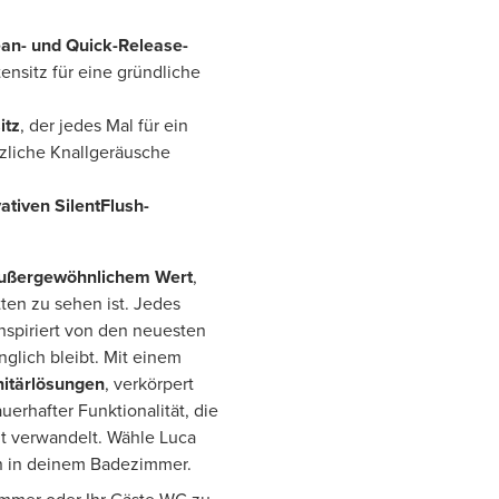
an- und Quick-Release-
tensitz für eine gründliche
itz
, der jedes Mal für ein
zliche Knallgeräusche
ativen SilentFlush-
außergewöhnlichem Wert
,
tten zu sehen ist. Jedes
inspiriert von den neuesten
nglich bleibt. Mit einem
anitärlösungen
, verkörpert
erhafter Funktionalität, die
t verwandelt. Wähle Luca
n in deinem Badezimmer.