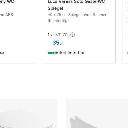
ony WC-
Luca Varess Soto Gäste-WC
Spiegel
und ABS
40 x 75 cm
|
Spiegel ohne Rahmen
|
Rechteckig
1 x
UVP 70,-
35,-
bar
Sofort lieferbar