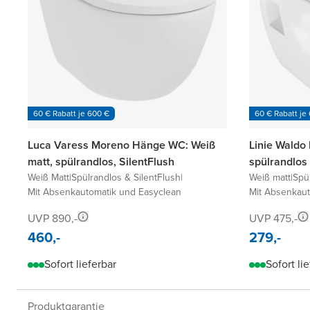
60 € Rabatt je 600 €
60 € Rabatt je
Luca Varess Moreno Hänge WC: Weiß
Linie Waldo
matt, spülrandlos, SilentFlush
spülrandlos
Weiß Matt
|
Spülrandlos & SilentFlush
|
Weiß matt
|
Spü
Mit Absenkautomatik und Easyclean
Mit Absenkaut
UVP 890,-
UVP 475,-
460,-
279,-
Sofort lieferbar
Sofort li
Produktgarantie