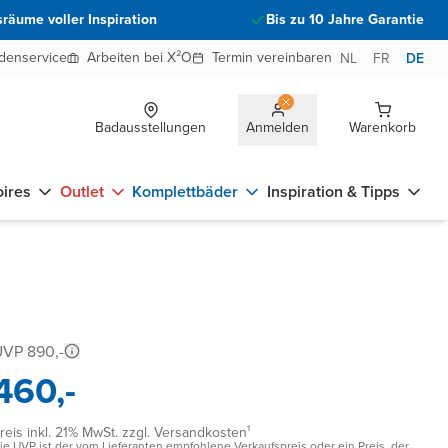
räume voller Inspiration
Bis zu 10 Jahre Garantie
denservice
Arbeiten bei X²O
Termin vereinbaren
NL
FR
DE
Badausstellungen
Anmelden
Warenkorb
ires
Outlet
Komplettbäder
Inspiration & Tipps
VP 890,-
460,-
reis inkl. 21% MwSt. zzgl. Versandkosten¹
ie UVP ist der vom Lieferanten empfohlene Verkaufspreis oder ein Preis, der