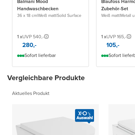
Balmani Mood
Blaufoss Harm
Handwaschbecken
Zubehör-Set
36 x 18 cm
|
Weiß matt
|
Solid Surface
Weiß matt
|
Metall 
1 x
UVP 540,-
1 x
UVP 165,-
280,-
105,-
Sofort lieferbar
Sofort liefer
Vergleichbare Produkte
Aktuelles Produkt