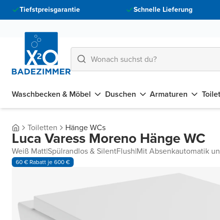
Tiefstpreisgarantie
Schnelle Lieferung
Waschbecken & Möbel
Duschen
Armaturen
Toile
Toiletten
Hänge WCs
Luca Varess Moreno Hänge WC
Weiß Matt
|
Spülrandlos & SilentFlush
|
Mit Absenkautomatik un
60 € Rabatt je 600 €