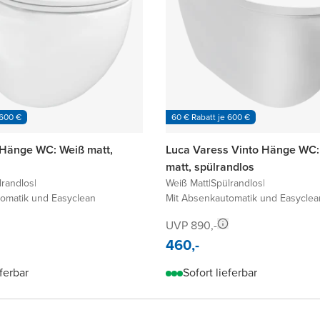
 600 €
60 € Rabatt je 600 €
 Hänge WC: Weiß matt,
Luca Varess Vinto Hänge WC:
matt, spülrandlos
lrandlos
|
Weiß Matt
|
Spülrandlos
|
omatik und Easyclean
Mit Absenkautomatik und Easyclea
UVP 890,-
460,-
eferbar
Sofort lieferbar