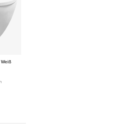
 Weiß
n