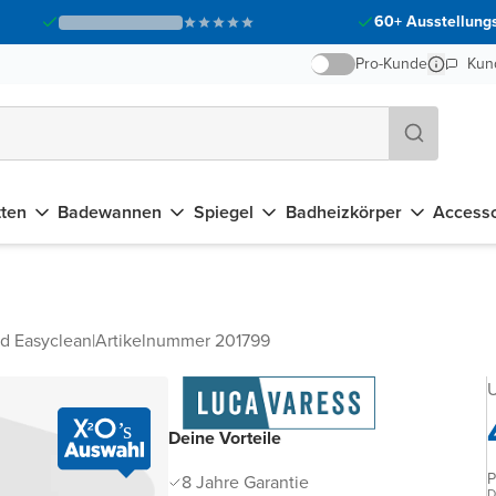
60+ Ausstellungs
Pro-Kunde
Kun
tten
Badewannen
Spiegel
Badheizkörper
Accesso
d Easyclean
|
Artikelnummer 201799
U
Deine Vorteile
P
8 Jahre Garantie
D