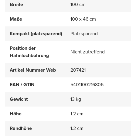
Breite
100 cm
Maße
100 x 46 cm
Kompakt (platzsparend)
Platzsparend
Position der
Nicht zutreffend
Hahnlochbohrung
Artikel Nummer Web
207421
EAN / GTIN
5401100216806
Gewicht
13 kg
Höhe
1.2 cm
Randhöhe
1.2 cm