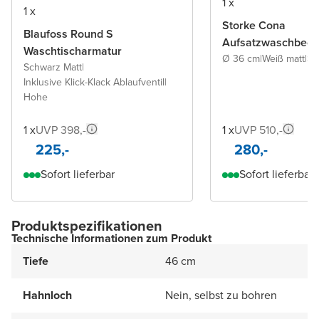
1 x
1 x
Storke Cona
Blaufoss Round S
Aufsatzwaschbeck
Waschtischarmatur
Ø 36 cm
|
Weiß matt
|
So
Schwarz Matt
|
Inklusive Klick-Klack Ablaufventil
|
Hohe
1 x
UVP 398,-
1 x
UVP 510,-
225,-
280,-
Sofort lieferbar
Sofort lieferbar
Produktspezifikationen
Technische Informationen zum Produkt
Tiefe
46 cm
Hahnloch
Nein, selbst zu bohren