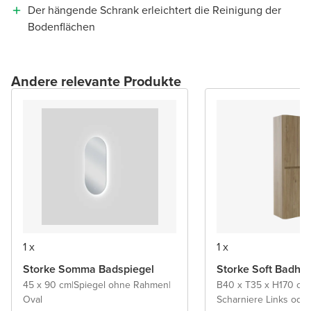
Der hängende Schrank erleichtert die Reinigung der
Bodenflächen
Andere relevante Produkte
1 x
1 x
Storke Somma Badspiegel
Storke Soft Badho
45 x 90 cm
|
Spiegel ohne Rahmen
|
B40 x T35 x H170 cm
|
Oval
Scharniere Links ode