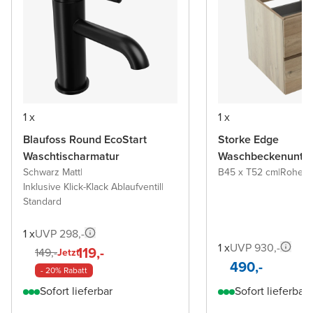
1 x
1 x
Blaufoss Round EcoStart
Storke Edge
Waschtischarmatur
Waschbeckenunter
Schwarz Matt
|
B45 x T52 cm
|
Rohe E
Inklusive Klick-Klack Ablaufventil
|
Standard
1 x
UVP 298,-
1 x
UVP 930,-
119,-
149,-
Jetzt
490,-
- 20% Rabatt
Sofort lieferbar
Sofort lieferbar