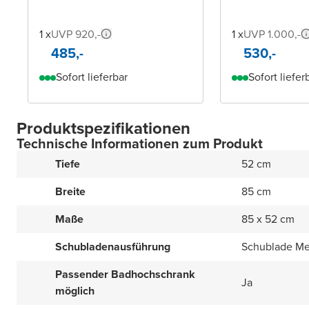
1 x
UVP 920,-
1 x
UVP 1.000,-
485,-
530,-
Sofort lieferbar
Sofort liefer
Produktspezifikationen
Technische Informationen zum Produkt
Tiefe
52 cm
Breite
85 cm
Maße
85 x 52 cm
Schubladenausführung
Schublade Met
Passender Badhochschrank
Ja
möglich