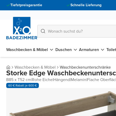
Tiefstpreisgarantie
Schnelle Lieferung
Waschbecken & Möbel
Duschen
Armaturen
Toile
Waschbecken & Möbel
Waschbeckenunterschränke
Storke Edge Waschbeckenunters
B85 x T52 cm
|
Rohe Eiche
|
Hängend
|
Melamin
|
Flache Oberflä
60 € Rabatt je 600 €