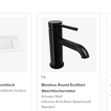
1 x
schtisch
Blaufoss Round EcoStart
att
|
Solid Surface
Waschtischarmatur
Schwarz Matt
|
Inklusive Klick-Klack Ablaufventil
|
Standard