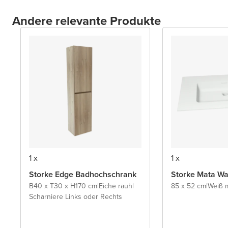
Andere relevante Produkte
1 x
1 x
Storke Edge Badhochschrank
Storke Mata Wa
B40 x T30 x H170 cm
|
Eiche rauh
|
85 x 52 cm
|
Weiß m
Scharniere Links oder Rechts