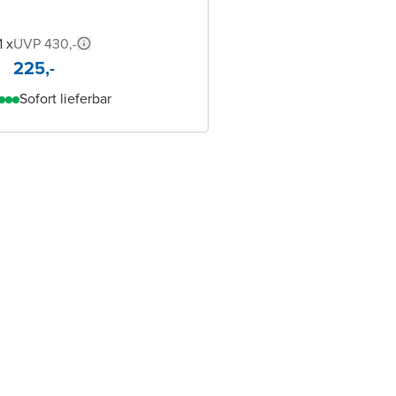
1 x
UVP 430,-
225,-
Sofort lieferbar