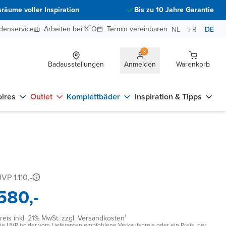
räume voller Inspiration
Bis zu 10 Jahre Garantie
denservice
Arbeiten bei X²O
Termin vereinbaren
NL
FR
DE
Badausstellungen
Anmelden
Warenkorb
ires
Outlet
Komplettbäder
Inspiration & Tipps
VP 1.110,-
580,-
reis inkl. 21% MwSt. zzgl. Versandkosten¹
ie UVP ist der vom Lieferanten empfohlene Verkaufspreis oder ein Preis, der