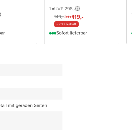
1 x
UVP 298,-
119,-
149,-
Jetzt
- 20% Rabatt
bar
Sofort lieferbar
all mit geraden Seiten