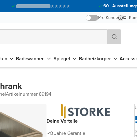
60+ Ausstellungs
Pro-Kunde
Kun
tten
Badewannen
Spiegel
Badheizkörper
Accesso
chrank
che
|
Artikelnummer 89194
U
Deine Vorteile
P
8 Jahre Garantie
D