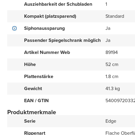
Ausziehbarkeit der Schubladen
1
Kompakt (platzsparend)
Standard
Siphonaussparung
Ja
Passender Spiegelschrank möglich
Ja
Artikel Nummer Web
89194
Höhe
52 cm
Plattenstärke
1.8 cm
Gewicht
41.3 kg
EAN / GTIN
5400972033
Produktmerkmale
Serie
Edge
Rippenart
Flache Oberfl