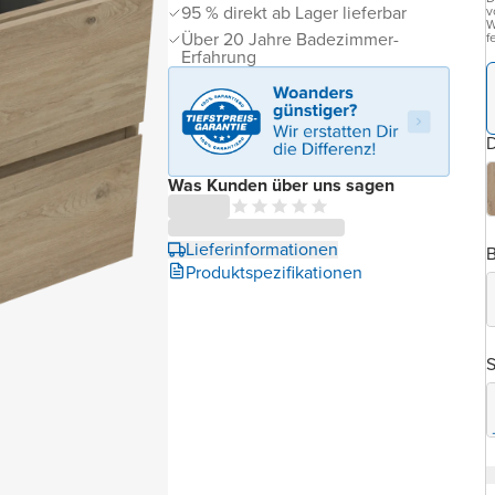
95 % direkt ab Lager lieferbar
v
W
Über 20 Jahre Badezimmer-
f
Erfahrung
D
Was Kunden über uns sagen
Lieferinformationen
B
Produktspezifikationen