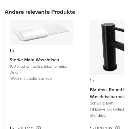
Andere relevante Produkte
1 x
Storke Mata Waschtisch
100 x 52 cm Schrankkombination
35 cm
|
Weiß matt
|
Solid Surface
1 x
Blaufoss Round Ec
Waschtischarmatu
Schwarz Matt
|
Inklusive Klick-Klack A
Standard
1 x
UVP 1.140,-
1 x
UVP 298,-