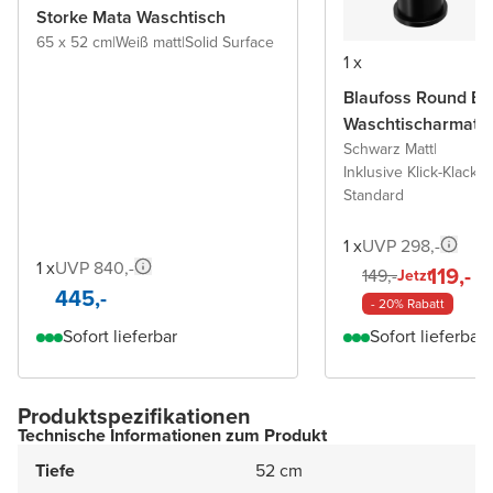
Storke Mata Waschtisch
65 x 52 cm
|
Weiß matt
|
Solid Surface
1 x
Blaufoss Round Ec
Waschtischarmatu
Schwarz Matt
|
Inklusive Klick-Klack A
Standard
1 x
UVP 298,-
1 x
UVP 840,-
119,-
149,-
Jetzt
445,-
- 20% Rabatt
Sofort lieferbar
Sofort lieferbar
Produktspezifikationen
Technische Informationen zum Produkt
Tiefe
52 cm