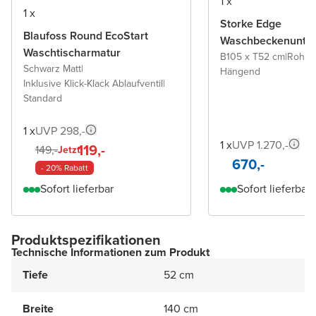
1 x
1 x
Storke Edge
Blaufoss Round EcoStart
Waschbeckenunter
Waschtischarmatur
B105 x T52 cm
|
Rohe 
Schwarz Matt
|
Hängend
Inklusive Klick-Klack Ablaufventil
|
Standard
1 x
UVP 298,-
1 x
UVP 1.270,-
119,-
149,-
Jetzt
670,-
- 20% Rabatt
Sofort lieferbar
Sofort lieferbar
Produktspezifikationen
Technische Informationen zum Produkt
Tiefe
52 cm
Breite
140 cm