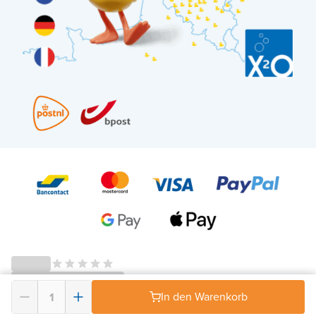
In den Warenkorb
© 2026 - X²O Badezimmer – USt-IdNr: BE0627.861.895-
AGB Widerrufsrecht
-
Datenschutz
-
Impressum