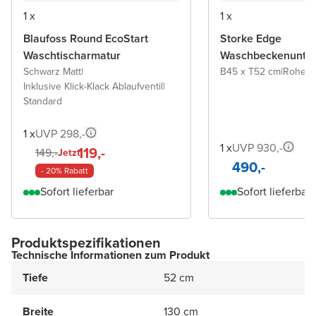
1 x
1 x
Blaufoss Round EcoStart
Storke Edge
Waschtischarmatur
Waschbeckenunter
Schwarz Matt
|
B45 x T52 cm
|
Rohe E
Inklusive Klick-Klack Ablaufventil
|
Standard
1 x
UVP 298,-
1 x
UVP 930,-
119,-
149,-
Jetzt
490,-
- 20% Rabatt
Sofort lieferbar
Sofort lieferbar
Produktspezifikationen
Technische Informationen zum Produkt
Tiefe
52 cm
Breite
130 cm