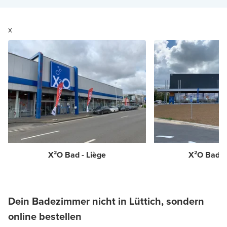
x
X²O Bad - Liège
X²O Bad -
Dein Badezimmer nicht in Lüttich, sondern
online bestellen