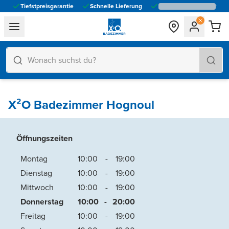
Tiefstpreisgarantie
Schnelle Lieferung
general.navigation.toggle_menu.label
X²O Badezimmer Hognoul
Öffnungszeiten
Montag
10:00
-
19:00
Dienstag
10:00
-
19:00
Mittwoch
10:00
-
19:00
Donnerstag
10:00
-
20:00
Freitag
10:00
-
19:00