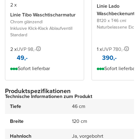
2 x
Linie Lado
Waschbeckenunter
Linie Tibo Waschtischarmatur
B120 x T46 cm
|
Chrom glänzend
|
Naturbelassene Eiche
Inklusive Klick-Klack Ablaufventil
|
Standard
2 x
UVP 98,-
1 x
UVP 780,-
49,-
390,-
Sofort lieferbar
Sofort lieferbar
Produktspezifikationen
Technische Informationen zum Produkt
Tiefe
46 cm
Breite
120 cm
Hahnloch
Ja, vorgebohrt