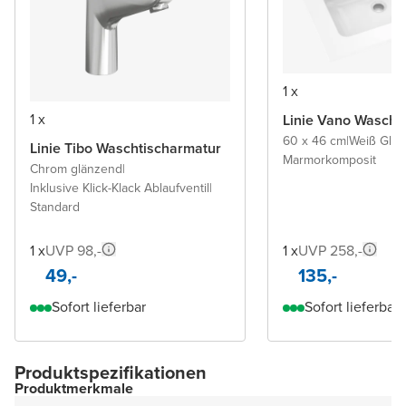
1 x
1 x
Linie Vano Wascht
60 x 46 cm
|
Weiß Glä
Linie Tibo Waschtischarmatur
Marmorkomposit
Chrom glänzend
|
Inklusive Klick-Klack Ablaufventil
|
Standard
1 x
UVP 98,-
1 x
UVP 258,-
49,-
135,-
Sofort lieferbar
Sofort lieferbar
Produktspezifikationen
Produktmerkmale