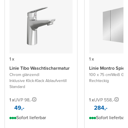
1 x
1 x
Linie Tibo Waschtischarmatur
Linie Montro Spieg
Chrom glänzend
|
100 x 75 cm
|
Weiß Glä
Inklusive Klick-Klack Ablaufventil
|
Rechteckig
Standard
1 x
UVP 98,-
1 x
UVP 558,-
49,-
284,-
Sofort lieferbar
Sofort lieferbar