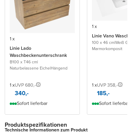
1 x
Linie Vano Wascht
1 x
100 x 46 cm
|
Weiß Gl
Linie Lado
Marmorkomposit
Waschbeckenunterschrank
B100 x T46 cm
|
Naturbelassene Eiche
|
Hängend
1 x
UVP 680,-
1 x
UVP 358,-
340,-
185,-
Sofort lieferbar
Sofort lieferbar
Produktspezifikationen
Technische Informationen zum Produkt