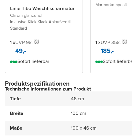
Marmorkomposit
Linie Tibo Waschtischarmatur
Chrom glänzend
|
Inklusive Klick-Klack Ablaufventil
|
Standard
1 x
UVP 98,-
1 x
UVP 358,-
49,-
185,-
Sofort lieferbar
Sofort lieferbar
Produktspezifikationen
Technische Informationen zum Produkt
Tiefe
46 cm
Breite
100 cm
Maße
100 x 46 cm