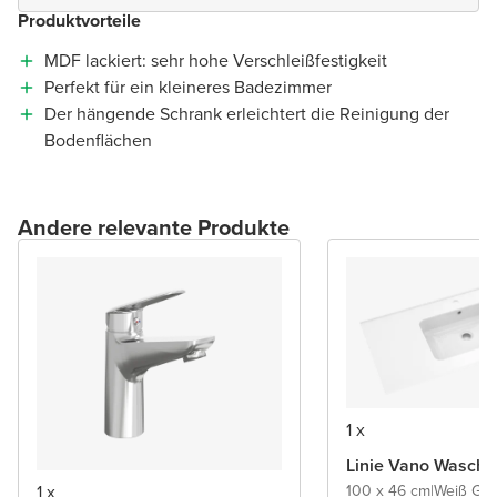
Produktvorteile
MDF lackiert: sehr hohe Verschleißfestigkeit
Perfekt für ein kleineres Badezimmer
Der hängende Schrank erleichtert die Reinigung der
Bodenflächen
Andere relevante Produkte
1 x
Linie Vano Wascht
1 x
100 x 46 cm
|
Weiß Gl