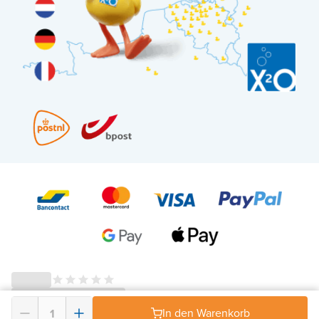
In den Warenkorb
© 2026 - X²O Badezimmer – USt-IdNr: BE0627.861.895-
AGB Widerrufsrecht