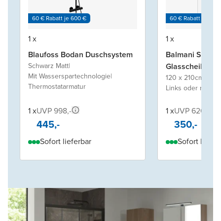
60 € Rabatt je 600 €
60 € Rabatt je 600
1 x
1 x
Blaufoss Bodan Duschsystem
Balmani Sense
Schwarz Matt
|
Glasscheibe für
Mit Wasserspartechnologie
|
120 x 210cm
|
Klarg
Thermostatarmatur
Links oder rechts 
1 x
UVP 998,-
1 x
UVP 620,-
445,-
350,-
Sofort lieferbar
Sofort liefer