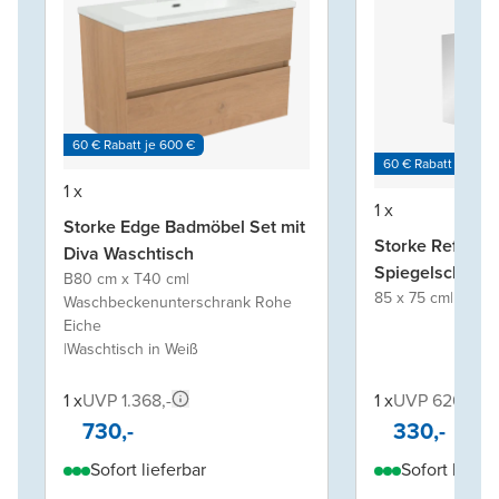
60 € Rabatt je 600 €
60 € Rabatt je 600
1 x
1 x
Storke Edge Badmöbel Set mit
Storke Reflecta
Diva Waschtisch
Spiegelschrank
B80 cm x T40 cm
|
85 x 75 cm
|
Eiche
Waschbeckenunterschrank Rohe
Eiche
|
Waschtisch in Weiß
1 x
UVP 1.368,-
1 x
UVP 620,-
730,-
330,-
Sofort lieferbar
Sofort liefer