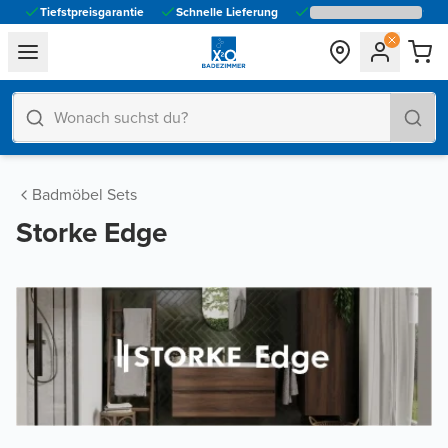
Tiefstpreisgarantie
Schnelle Lieferung
general.navigation.toggle_menu.label
Badmöbel Sets
Storke Edge