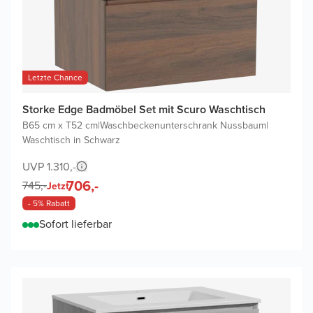
Letzte Chance
Storke Edge Badmöbel Set mit Scuro Waschtisch
B65 cm x T52 cm
|
Waschbeckenunterschrank Nussbaum
|
Waschtisch in Schwarz
UVP 1.310,-
706,-
745,-
Jetzt
- 5% Rabatt
Sofort lieferbar