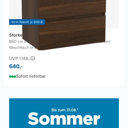
60 € Rabatt je 600 €
Storke Edge Badmöbel mit Diva Waschtisch
B60 cm x T40 cm
|
Waschbeckenunterschrank Nussbaum
|
Waschtisch in Weiß
UVP 1.148,-
640,-
Sofort lieferbar