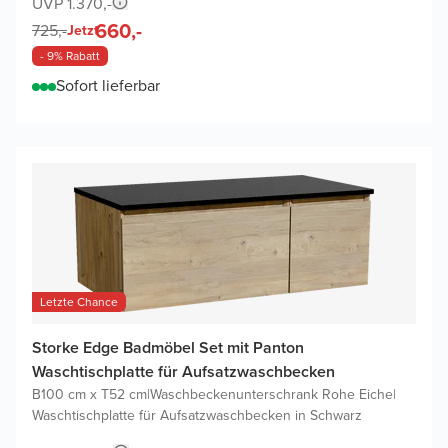
UVP 1.370,-
660,-
725,-
Jetzt
- 9% Rabatt
Sofort lieferbar
Letzte Chance
Storke Edge Badmöbel Set mit Panton
Waschtischplatte für Aufsatzwaschbecken
B100 cm x T52 cm
|
Waschbeckenunterschrank Rohe Eiche
|
Waschtischplatte für Aufsatzwaschbecken in Schwarz