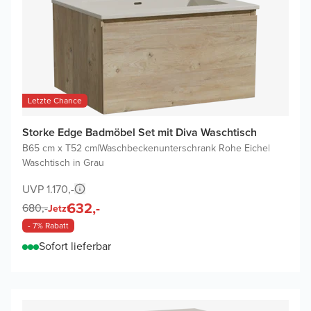
Letzte Chance
Storke Edge Badmöbel Set mit Diva Waschtisch
B65 cm x T52 cm
|
Waschbeckenunterschrank Rohe Eiche
|
Waschtisch in Grau
UVP 1.170,-
632,-
680,-
Jetzt
- 7% Rabatt
Sofort lieferbar