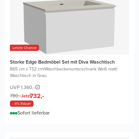
Letzte Chance
Storke Edge Badmöbel Set mit Diva Waschtisch
B65 cm x T52 cm
|
Waschbeckenunterschrank Weiß matt
|
Waschtisch in Grau
UVP 1.360,-
732,-
780,-
Jetzt
- 6% Rabatt
Sofort lieferbar