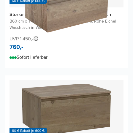
60 € Rabatt je 600 €
Storke Edge Badmöbel Set mit Mata Waschtisch
B60 cm x T40 cm
|
Waschbeckenunterschrank Rohe Eiche
|
Waschtisch in Weiß
UVP 1.450,-
760,-
Sofort lieferbar
60 € Rabatt je 600 €