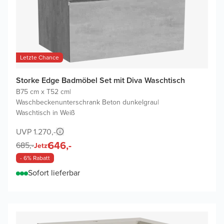
Letzte Chance
Storke Edge Badmöbel Set mit Diva Waschtisch
B75 cm x T52 cm
|
Waschbeckenunterschrank Beton dunkelgrau
|
Waschtisch in Weiß
UVP 1.270,-
646,-
685,-
Jetzt
- 6% Rabatt
Sofort lieferbar