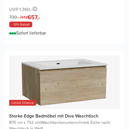
UVP 1.360,-
657,-
730,-
Jetzt
- 10% Rabatt
Sofort lieferbar
Letzte Chance
Storke Edge Badmöbel mit Diva Waschtisch
B75 cm x T52 cm
|
Waschbeckenunterschrank Eiche rauh
|
Waschtisch in Weiß