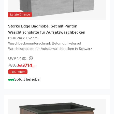
Letzte Chance
Storke Edge Badmöbel Set mit Panton
Waschtischplatte für Aufsatzwaschbecken
B100 cm x T52 cm
|
Waschbeckenunterschrank Beton dunkelgrau
|
Waschtischplatte für Aufsatzwaschbecken in Schwarz
UVP 1.480,-
714,-
780,-
Jetzt
- 8% Rabatt
Sofort lieferbar