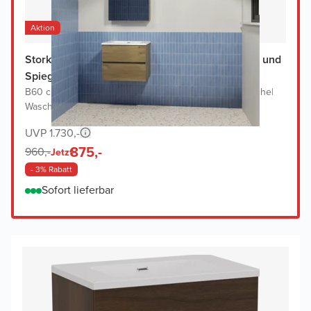
Aktion
Storke Edge Badmöbel Set mit Diva Waschtisch und
Spiegelschrank
B60 cm x T46 cm
|
Waschbeckenunterschrank Rohe Eiche
|
Waschtisch in Weiß
UVP 1.730,-
875,-
960,-
Jetzt
- 3% Rabatt
Sofort lieferbar