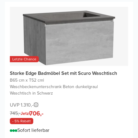
Letzte Chance
Storke Edge Badmöbel Set mit Scuro Waschtisch
B65 cm x T52 cm
|
Waschbeckenunterschrank Beton dunkelgrau
|
Waschtisch in Schwarz
UVP 1.310,-
706,-
745,-
Jetzt
- 5% Rabatt
Sofort lieferbar