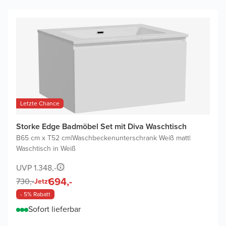
Letzte Chance
Storke Edge Badmöbel Set mit Diva Waschtisch
B65 cm x T52 cm
|
Waschbeckenunterschrank Weiß matt
|
Waschtisch in Weiß
UVP 1.348,-
694,-
730,-
Jetzt
- 5% Rabatt
Sofort lieferbar