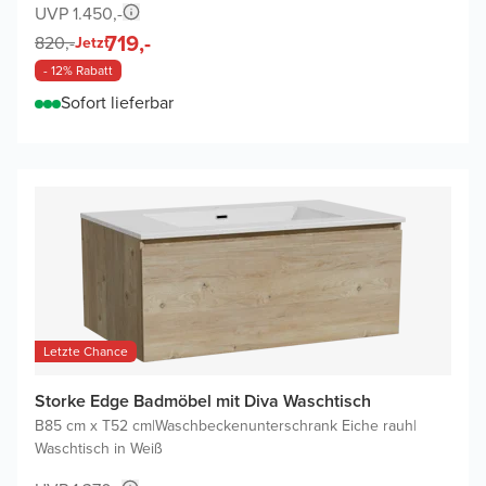
UVP 1.450,-
719,-
820,-
Jetzt
- 12% Rabatt
Sofort lieferbar
Letzte Chance
Storke Edge Badmöbel mit Diva Waschtisch
B85 cm x T52 cm
|
Waschbeckenunterschrank Eiche rauh
|
Waschtisch in Weiß