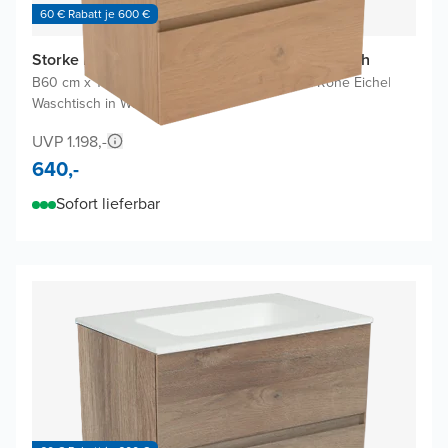
60 € Rabatt je 600 €
Storke Edge Badmöbel Set mit Diva Waschtisch
B60 cm x T40 cm
|
Waschbeckenunterschrank Rohe Eiche
|
Waschtisch in Weiß
UVP 1.198,-
640,-
Sofort lieferbar