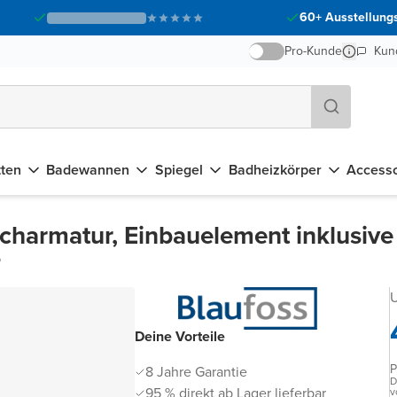
60+ Ausstellungs
Pro-Kunde
Kun
tten
Badewannen
Spiegel
Badheizkörper
Accesso
charmatur, Einbauelement inklusive
6
U
Deine Vorteile
P
8 Jahre Garantie
D
95 % direkt ab Lager lieferbar
v