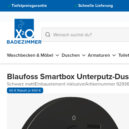
Tiefstpreisgarantie
Schnelle Lieferung
Waschbecken & Möbel
Duschen
Armaturen
Toile
Blaufoss Smartbox Unterputz-Dus
Schwarz matt
|
Einbauelement inklusive
|
Artikelnummer 9293
60 € Rabatt je 600 €