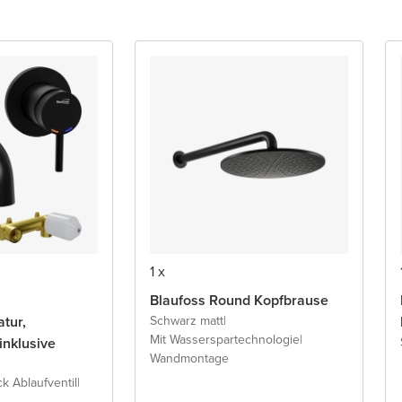
1 x
Blaufoss Round Kopfbrause
tur,
Schwarz matt
|
Mit Wasserspartechnologie
|
inklusive
Wandmontage
ck Ablaufventil
|