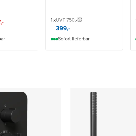
1 x
UVP 750,-
,-
399,-
bar
Sofort lieferbar