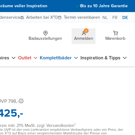
räume voller Inspiration
Bis zu 10 Jahre Garantie
denservice
Arbeiten bei X²O
Termin vereinbaren
NL
FR
DE
Badausstellungen
Anmelden
Warenkorb
ires
Outlet
Komplettbäder
Inspiration & Tipps
VP 798,-
425,-
reis inkl. 21% MwSt. zzgl. Versandkosten¹
ie UVP ist der vom Lieferanten empfohlene Verkaufspreis oder ein Preis, der
on X²O auf Basis einer vergleichenden Marktstudie der Preise von