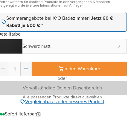
ettbewerbern für ähnliche Produkte in den vergangenen 6 Monaten
estgelegt wurde (weitere Informationen auf Anfrage)
Sommerangebote bei X²O Badezimmer!
Jetzt 60 €
Rabatt je 600 € *
etailfarbe
Schwarz matt
In den Warenkorb
oder
Vervollständige Deinen Duschbereich
Abbildung
Alle passenden Produkte direkt auswählen
Vergleichbares oder besseres Produkt
ähnlich
Zeigt ein
ähnliches
Sofort lieferbar
Modell aus
derselben
Serie