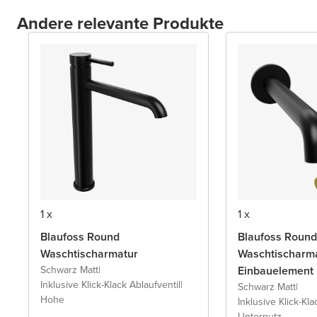
Andere relevante Produkte
1 x
1 x
Blaufoss Round
Blaufoss Round
Waschtischarmatur
Waschtischarma
Schwarz Matt
|
Einbauelement 
Inklusive Klick-Klack Ablaufventil
|
Schwarz Matt
|
Hohe
Inklusive Klick-Kla
Unterputz