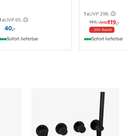
1 x
UVP 298,-
1 x
UVP 65,-
119,-
149,-
Jetzt
40,-
- 20% Rabatt
Sofort lieferbar
Sofort lieferbar