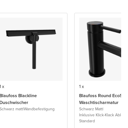
1 x
1 x
Blaufoss Blackline
Blaufoss Round EcoStar
Duschwischer
Waschtischarmatur
Schwarz matt
|
Wandbefestigung
Schwarz Matt
|
Inklusive Klick-Klack Ablaufv
Standard