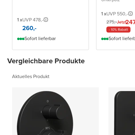
1 x
UVP 550,-
1 x
UVP 478,-
247
275,-
Jetzt
260,-
- 10% Rabatt
Sofort lieferbar
Sofort liefer
Vergleichbare Produkte
Aktuelles Produkt