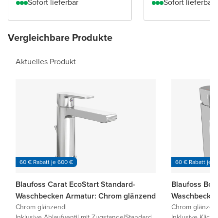
Sofort lieferbar
Sofort lieferbar
Vergleichbare Produkte
Aktuelles Produkt
60 € Rabatt je 600 €
60 € Rabatt je 6
Blaufoss Carat EcoStart Standard-
Blaufoss Bod
Waschbecken Armatur: Chrom glänzend
Waschbecken
Chrom glänzend
|
Chrom glänzen
Inklusive Ablaufventil mit Zugstange
|
Standard
Inklusive Klick-