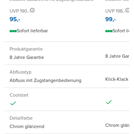
UVP 190,-
UVP 198,-
95,-
99,-
Sofort lieferbar
Sofort lief
Produktgarantie
8 Jahre Garan
8 Jahre Garantie
Abflusstyp
Klick-Klack A
Abfluss mit Zugstangenbedienung
Coolstart
Detailfarbe
Chrom glänz
Chrom glänzend