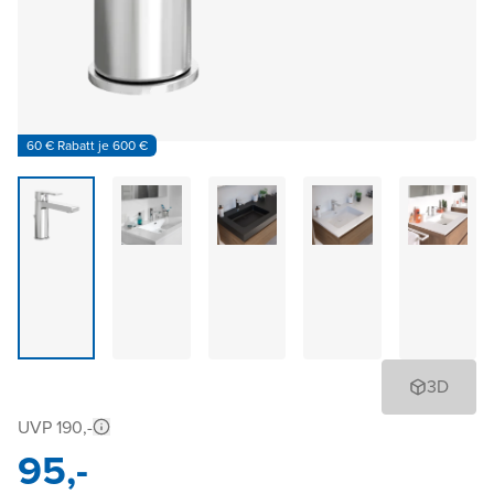
60 € Rabatt je 600 €
3D
UVP 190,-
95,-