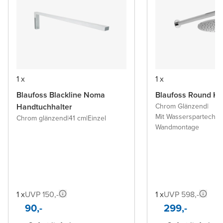
1 x
1 x
Blaufoss Blackline Noma
Blaufoss Round Ko
Handtuchhalter
Chrom Glänzend
|
Mit Wasserspartechno
Chrom glänzend
|
41 cm
|
Einzel
Wandmontage
1 x
UVP 150,-
1 x
UVP 598,-
90,-
299,-