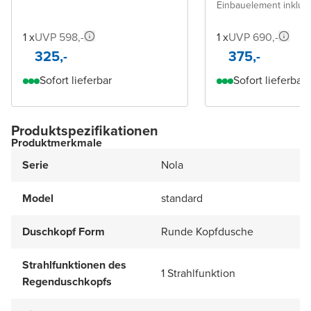
Einbauelement inklus
1 x
UVP 598,-
1 x
UVP 690,-
325,-
375,-
Sofort lieferbar
Sofort lieferbar
Produktspezifikationen
Produktmerkmale
Serie
Nola
Model
standard
Duschkopf Form
Runde Kopfdusche
Strahlfunktionen des
1 Strahlfunktion
Regenduschkopfs