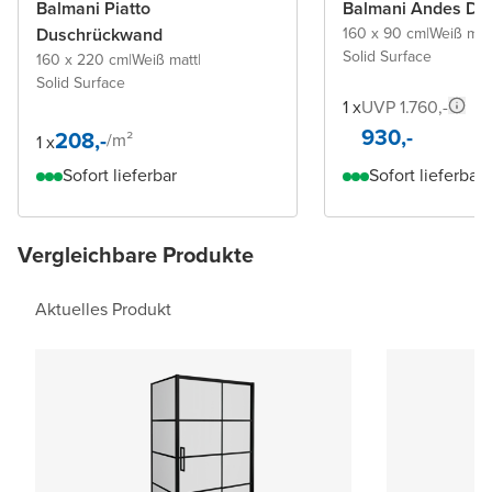
Balmani Piatto
Balmani Andes D
Duschrückwand
160 x 90 cm
|
Weiß mat
Solid Surface
160 x 220 cm
|
Weiß matt
|
Solid Surface
1 x
UVP 1.760,-
930,-
208,-
/
m²
1 x
Sofort lieferbar
Sofort lieferbar
Vergleichbare Produkte
Aktuelles Produkt