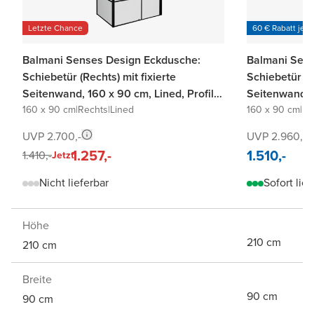
Letzte Chance
60 € Rabatt je 6
Balmani Senses Design Eckdusche:
Balmani Sens
Schiebetür (Rechts) mit fixierte
Schiebetür (Re
Seitenwand, 160 x 90 cm, Lined, Profil
Seitenwand, 1
Schwarz matt
160 x 90 cm
|
Rechts
|
Lined
Schwarz matt
160 x 90 cm
|
Re
UVP 2.700,-
UVP 2.960,-
1.257,-
1.510,-
1.410,-
Jetzt
Nicht lieferbar
Sofort lief
Höhe
210 cm
210 cm
Breite
90 cm
90 cm