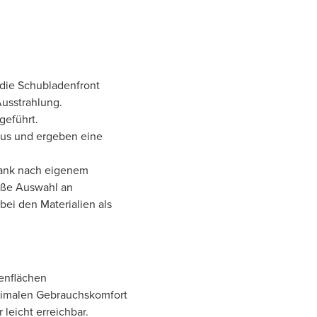
n die Schubladenfront
Ausstrahlung.
geführt.
pus und ergeben eine
rank nach eigenem
oße Auswahl an
ei den Materialien als
enflächen
timalen Gebrauchskomfort
leicht erreichbar.