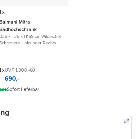
1 x
Balmani Mitra
Badhochschrank
B35 x T35 x H169 cm
|
Wildeiche
|
Scharniere Links oder Rechts
1 x
UVP 1.300,-
690,-
Sofort lieferbar
ung