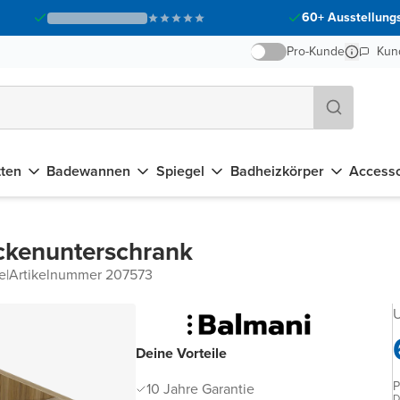
60+ Ausstellungs
Pro-Kunde
Kun
tten
Badewannen
Spiegel
Badheizkörper
Accesso
ckenunterschrank
e
|
Artikelnummer 207573
U
Deine Vorteile
P
10 Jahre Garantie
D