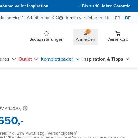
räume voller Inspiration
Bis zu 10 Jahre Garantie
denservice
Arbeiten bei X²O
Termin vereinbaren
NL
FR
DE
Badausstellungen
Anmelden
Warenkorb
ires
Outlet
Komplettbäder
Inspiration & Tipps
VP 1.200,-
650,-
reis inkl. 21% MwSt. zzgl. Versandkosten¹
ie UVP ist der vom Lieferanten empfohlene Verkaufspreis oder ein Preis, der