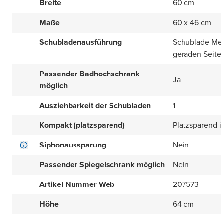
Breite
60 cm
Maße
60 x 46 cm
Schubladenausführung
Schublade Met
geraden Seit
Passender Badhochschrank
Ja
möglich
Ausziehbarkeit der Schubladen
1
Kompakt (platzsparend)
Platzsparend i
Siphonaussparung
Nein
Passender Spiegelschrank möglich
Nein
Artikel Nummer Web
207573
Höhe
64 cm