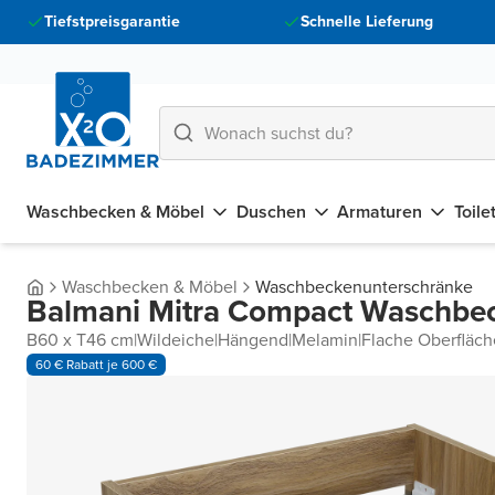
Tiefstpreisgarantie
Schnelle Lieferung
Waschbecken & Möbel
Duschen
Armaturen
Toile
Waschbecken & Möbel
Waschbeckenunterschränke
Balmani Mitra Compact Waschbe
B60 x T46 cm
|
Wildeiche
|
Hängend
|
Melamin
|
Flache Oberfläch
60 € Rabatt je 600 €