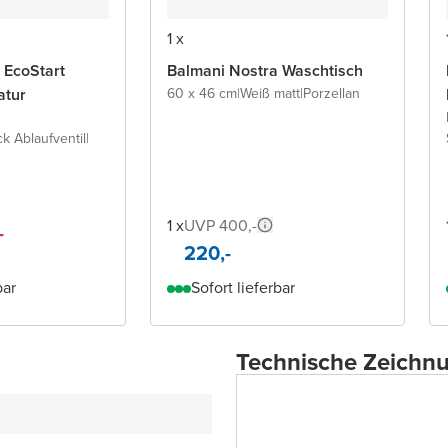
1 x
 EcoStart
Balmani Nostra Waschtisch
atur
60 x 46 cm
|
Weiß matt
|
Porzellan
ck Ablaufventil
|
1 x
UVP 400,-
-
220,-
bar
Sofort lieferbar
Technische Zeichn