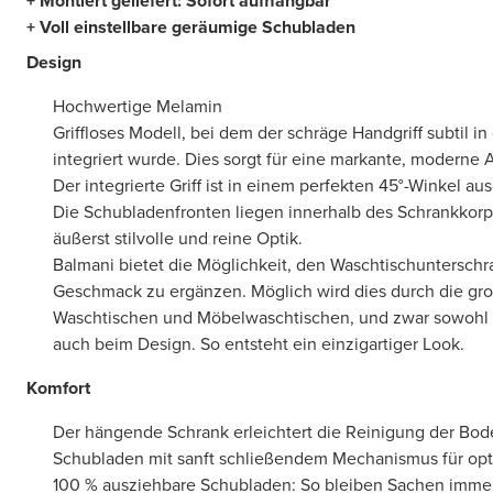
+ Montiert geliefert: Sofort aufhängbar
+ Voll einstellbare geräumige Schubladen
Design
Hochwertige Melamin
Griffloses Modell, bei dem der schräge Handgriff subtil i
integriert wurde. Dies sorgt für eine markante, moderne 
Der integrierte Griff ist in einem perfekten 45°-Winkel aus
Die Schubladenfronten liegen innerhalb des Schrankkor
äußerst stilvolle und reine Optik.
Balmani bietet die Möglichkeit, den Waschtischuntersch
Geschmack zu ergänzen. Möglich wird dies durch die gr
Waschtischen und Möbelwaschtischen, und zwar sowohl b
auch beim Design. So entsteht ein einzigartiger Look.
Komfort
Der hängende Schrank erleichtert die Reinigung der Bod
Schubladen mit sanft schließendem Mechanismus für op
100 % ausziehbare Schubladen: So bleiben Sachen immer 