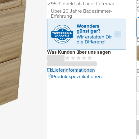
95 % direkt ab Lager lieferbar
v
W
Über 20 Jahre Badezimmer-
f
Erfahrung
D
Was Kunden über uns sagen
Lieferinformationen
B
Produktspezifikationen