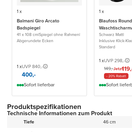
1 x
1 x
Balmani Giro Arcato
Blaufoss Round
Badspiegel
Waschtischarm
41 x 108 cm
|
Spiegel ohne Rahmen
|
Schwarz Matt
|
Abgerundete Ecken
Inklusive Klick-Kla
Standard
1 x
UVP 298,-
1 x
UVP 840,-
119,
149,-
Jetzt
400,-
- 20% Rabatt
Sofort lieferbar
Sofort liefer
Produktspezifikationen
Technische Informationen zum Produkt
Tiefe
46 cm